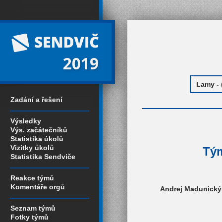
2019
Zadání a řešení
Výsledky
Výs. začátečníků
Statistika úkolů
Vizitky úkolů
Tým
Statistika Sendviče
Reakce týmů
Komentáře orgů
Andrej Madunický 
Seznam týmů
Fotky týmů