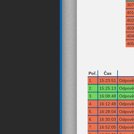
307
401
402
403
404
405
Poř.
Čas
1.
15:23:51
Odpověď
2.
15:25:13
Odpověď
3.
16:08:48
Odpověď
4.
16:12:48
Odpověď
5.
16:28:04
Odpověď
6.
16:30:03
Odpověď
7.
16:52:05
Odpověď