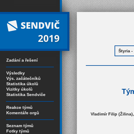
2019
Zadání a řešení
Výsledky
Výs. začátečníků
Statistika úkolů
Vizitky úkolů
Tým
Statistika Sendviče
Reakce týmů
Komentáře orgů
Vladimír Filip (Žilin
Seznam týmů
Fotky týmů