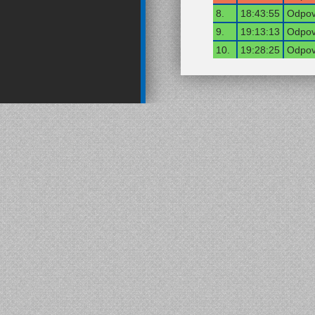
8.
18:43:55
Odpov
9.
19:13:13
Odpov
10.
19:28:25
Odpov