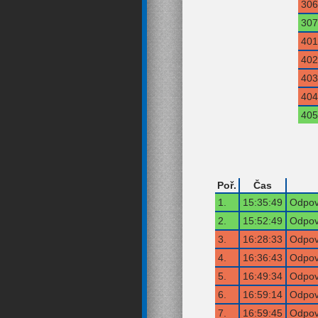
306
307
401
402
403
404
405
Poř.
Čas
1.
15:35:49
Odpov
2.
15:52:49
Odpov
3.
16:28:33
Odpov
4.
16:36:43
Odpov
5.
16:49:34
Odpov
6.
16:59:14
Odpov
7.
16:59:45
Odpov