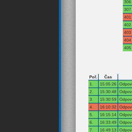
306
307
401
402
403
404
405
Poř.
Čas
1.
15:05:26
Odpově
2.
15:30:48
Odpově
3.
15:30:59
Odpově
4.
16:10:32
Odpově
5.
16:15:14
Odpově
6.
16:33:49
Odpově
7.
16:49:13
Odpově