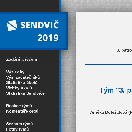
2019
Zadání a řešení
Výsledky
Výs. začátečníků
Statistika úkolů
Vizitky úkolů
Tým "3. p
Statistika Sendviče
Reakce týmů
Komentáře orgů
Anička Doležalová (P
Seznam týmů
Fotky týmů