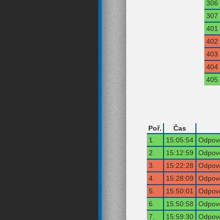
306
307
401
402
403
404
405
Poř.
Čas
1.
15:05:54
Odpově
2.
15:12:59
Odpově
3.
15:22:28
Odpově
4.
15:28:09
Odpově
5.
15:50:01
Odpově
6.
15:50:58
Odpově
7.
15:59:30
Odpově