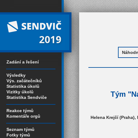
2019
Zadání a řešení
Výsledky
Výs. začátečníků
Statistika úkolů
Vizitky úkolů
Tým "Ná
Statistika Sendviče
Reakce týmů
Komentáře orgů
Helena Krejčí (Praha)
Seznam týmů
Fotky týmů