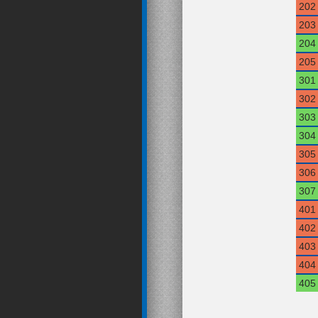
202
203
204
205
301
302
303
304
305
306
307
401
402
403
404
405