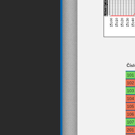
Čísl
101
102
103
104
105
106
107
201