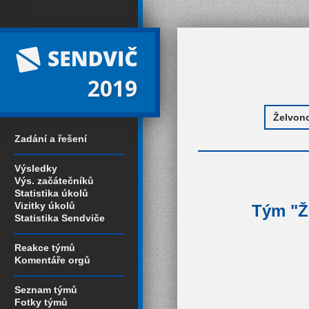
2019
Zadání a řešení
Výsledky
Výs. začátečníků
Statistika úkolů
Vizitky úkolů
Tým "Že
Statistika Sendviče
Reakce týmů
Komentáře orgů
Seznam týmů
Fotky týmů