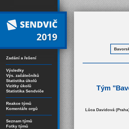
2019
Zadání a řešení
Výsledky
Výs. začátečníků
Statistika úkolů
Vizitky úkolů
Tým "Bavo
Statistika Sendviče
Reakce týmů
Komentáře orgů
Lůca Davidová (Praha)
Seznam týmů
Fotky týmů