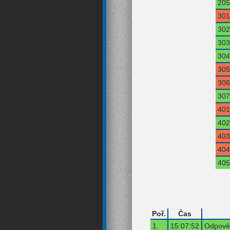
205
301
302
303
304
305
306
307
401
402
403
404
405
Poř.
Čas
1.
15:07:52
Odpověď