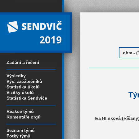
2019
Zadání a řešení
Výsledky
Výs. začátečníků
Statistika úkolů
Vizitky úkolů
Tý
Statistika Sendviče
Reakce týmů
Komentáře orgů
Iva Hlinková (Říčany
Seznam týmů
Fotky týmů