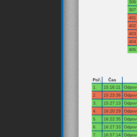
306
307
401
402
403
404
405
Poř.
Čas
1.
15:16:11
Odpově
2.
15:23:36
Odpově
3.
15:27:13
Odpově
4.
16:20:29
Odpově
5.
16:22:35
Odpově
6.
16:27:33
Odpově
7.
16:57:14
Odpově