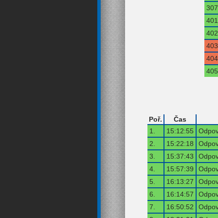
307
401
402
403
404
405
Poř.
Čas
1.
15:12:55
Odpov
2.
15:22:18
Odpov
3.
15:37:43
Odpov
4.
15:57:39
Odpov
5.
16:13:27
Odpov
6.
16:14:57
Odpov
7.
16:50:52
Odpov