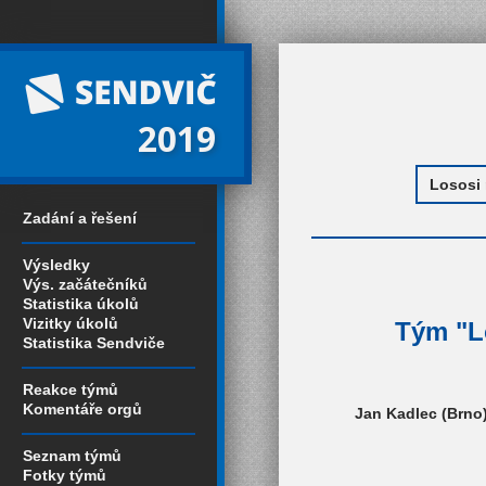
2019
Zadání a řešení
Výsledky
Výs. začátečníků
Statistika úkolů
Vizitky úkolů
Tým "Lo
Statistika Sendviče
Reakce týmů
Komentáře orgů
Jan Kadlec (Brno),
Seznam týmů
Fotky týmů