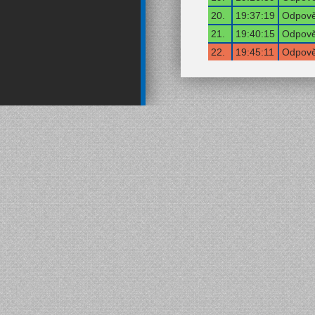
20.
19:37:19
Odpově
21.
19:40:15
Odpově
22.
19:45:11
Odpově