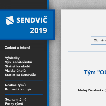
2019
Zadání a řešení
Výsledky
Výs. začátečníků
Statistika úkolů
Vizitky úkolů
Tým "Ob
Statistika Sendviče
Reakce týmů
Komentáře orgů
Matej Pivoluska (
Seznam týmů
Fotky týmů