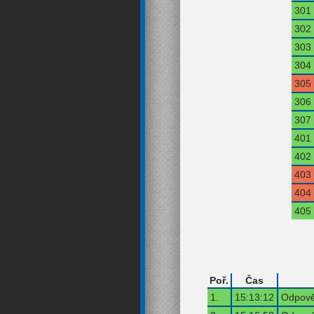
301
302
303
304
305
306
307
401
402
403
404
405
Poř.
Čas
1.
15:13:12
Odpově