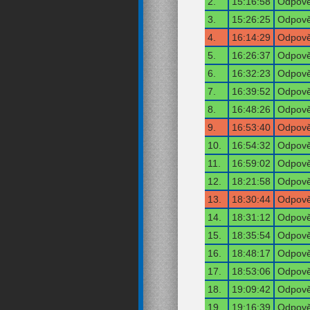
2.
15:16:58
Odpově
3.
15:26:25
Odpově
4.
16:14:29
Odpově
5.
16:26:37
Odpově
6.
16:32:23
Odpově
7.
16:39:52
Odpově
8.
16:48:26
Odpově
9.
16:53:40
Odpově
10.
16:54:32
Odpově
11.
16:59:02
Odpově
12.
18:21:58
Odpově
13.
18:30:44
Odpově
14.
18:31:12
Odpově
15.
18:35:54
Odpově
16.
18:48:17
Odpově
17.
18:53:06
Odpově
18.
19:09:42
Odpově
19.
19:16:39
Odpově