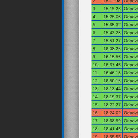
2.
15:11:08
Odpově
3.
15:19:26
Odpově
4.
15:25:06
Odpově
5.
15:35:32
Odpově
6.
15:42:25
Odpově
7.
15:51:27
Odpově
8.
16:08:25
Odpově
9.
16:15:56
Odpově
10.
16:37:46
Odpově
11.
16:46:13
Odpově
12.
16:50:15
Odpově
13.
18:13:44
Odpově
14.
18:19:37
Odpově
15.
18:22:27
Odpově
16.
18:24:02
Odpově
17.
18:38:59
Odpově
18.
18:41:45
Odpově
19.
18:55:55
Odpově