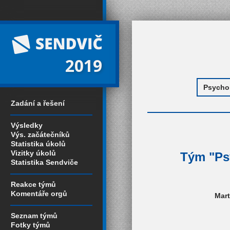
2019
Zadání a řešení
Výsledky
Výs. začátečníků
Statistika úkolů
Vizitky úkolů
Tým "Psy
Statistika Sendviče
Reakce týmů
Komentáře orgů
Mart
Seznam týmů
Fotky týmů