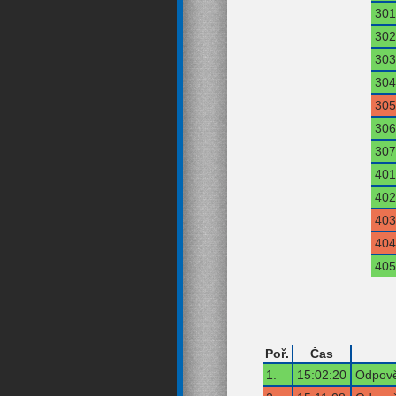
301
302
303
304
305
306
307
401
402
403
404
405
Poř.
Čas
1.
15:02:20
Odpově