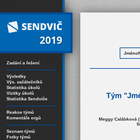
2019
Zadání a řešení
Výsledky
Výs. začátečníků
Statistika úkolů
Vizitky úkolů
Tým "Jmén
Statistika Sendviče
Reakce týmů
Komentáře orgů
Meggy Calábková (P
S
Seznam týmů
Fotky týmů