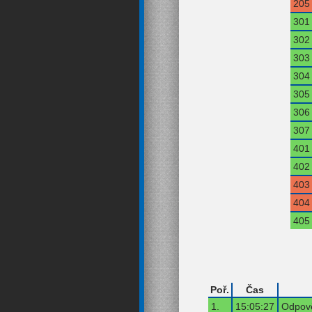
205
301
302
303
304
305
306
307
401
402
403
404
405
Poř.
Čas
1.
15:05:27
Odpově