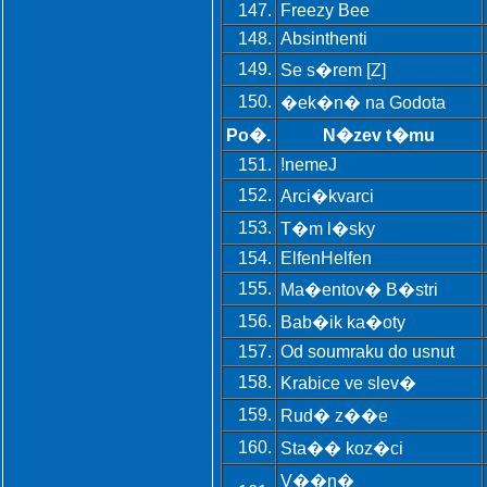
147.
Freezy Bee
148.
Absinthenti
149.
Se s�rem [Z]
150.
�ek�n� na Godota
Po�.
N�zev t�mu
151.
!nemeJ
152.
Arci�kvarci
153.
T�m l�sky
154.
ElfenHelfen
155.
Ma�entov� B�stri
156.
Bab�ik ka�oty
157.
Od soumraku do usnut
158.
Krabice ve slev�
159.
Rud� z��e
160.
Sta�� koz�ci
V��n�