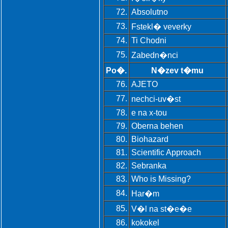
72.
Absolutno
73.
Fstekl� veverky
74.
Ti Chodni
75.
Zabedn�nci
Po�.
N�zev t�mu
76.
AJETO
77.
nechci-uv�st
78.
e na x-tou
79.
Oberna behen
80.
Biohazard
81.
Scientific Approach
82.
Sebranka
83.
Who is Missing?
84.
Har�m
85.
V�l na st�e�e
86.
kokokel