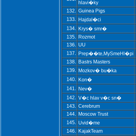
hlavi�ky
132.
Guinea Pigs
133.
Hajdal�ci
134.
Krys� smr�
135.
Rozmot
136.
UU
137.
Prep��te,MySmeHl�pi
138.
Bastrs Masters
139.
Mozkov� bu�ka
140.
Kon�
141.
Nev�
142.
V�c hlav v�c sn�
143.
Cerebrum
144.
Moscow Trust
145.
Uvid�me
146.
KajakTeam