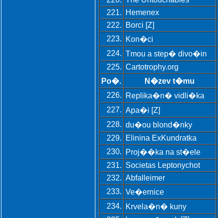
221.
Hemenex
222.
Borci [Z]
223.
Kon�ci
224.
Tmou a step� divo�in
225.
Cartotrophy.org
Po�.
N�zev t�mu
226.
Replika�n� vidli�ka
227.
Apa�i [Z]
228.
du�ou blond�nky
229.
Elinina ExKundratka
230.
Proj��ka na st�ele
231.
Societas Leptonychot
232.
Abfalleimer
233.
Ve�ernice
234.
Krvela�n� kuny