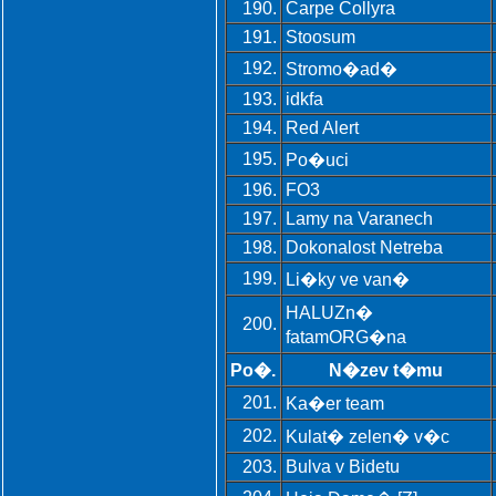
190.
Carpe Collyra
191.
Stoosum
192.
Stromo�ad�
193.
idkfa
194.
Red Alert
195.
Po�uci
196.
FO3
197.
Lamy na Varanech
198.
Dokonalost Netreba
199.
Li�ky ve van�
HALUZn�
200.
fatamORG�na
Po�.
N�zev t�mu
201.
Ka�er team
202.
Kulat� zelen� v�c
203.
Bulva v Bidetu