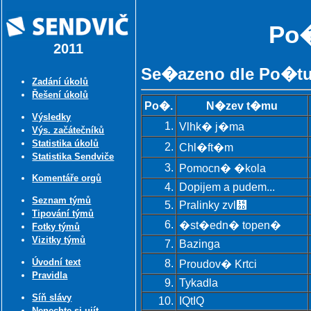
Po
2011
Se�azeno dle Po�t
Zadání úkolů
Řešení úkolů
Po�.
N�zev t�mu
Výsledky
1.
Vlhk� j�ma
Výs. začátečníků
Statistika úkolů
2.
Chl�ft�m
Statistika Sendviče
3.
Pomocn� �kola
Komentáře orgů
4.
Dopijem a pudem...
Seznam týmů
5.
Pralinky zvl᚝
Tipování týmů
6.
�st�edn� topen�
Fotky týmů
Vizitky týmů
7.
Bazinga
Úvodní text
8.
Proudov� Krtci
Pravidla
9.
Tykadla
Síň slávy
10.
IQtIQ
Nenechte si ujít ...