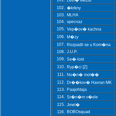
Letn� Me2di
102.
�krkny
103.
MLHA
104.
specnaz
105.
Vep�ov� kachna
106.
M�zy
107.
Rozpadli se u Kom�na
108.
J.U.P.
109.
Se�-lost
110.
Ryp�ci [Z]
111.
No�n� mot��
112.
Dr��kov� Havran MK
113.
Paajohtaja
114.
Sr�n�m v�ele
115.
Jmel�
116.
BOBOsquad