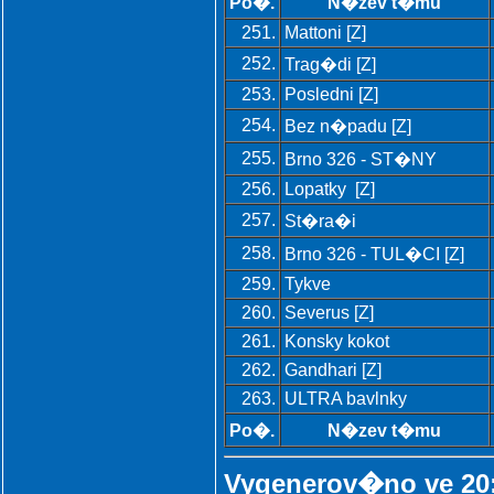
Po�.
N�zev t�mu
251.
Mattoni [Z]
252.
Trag�di [Z]
253.
Posledni [Z]
254.
Bez n�padu [Z]
255.
Brno 326 - ST�NY
256.
Lopatky [Z]
257.
St�ra�i
258.
Brno 326 - TUL�CI [Z]
259.
Tykve
260.
Severus [Z]
261.
Konsky kokot
262.
Gandhari [Z]
263.
ULTRA bavlnky
Po�.
N�zev t�mu
Vygenerov�no ve 20: