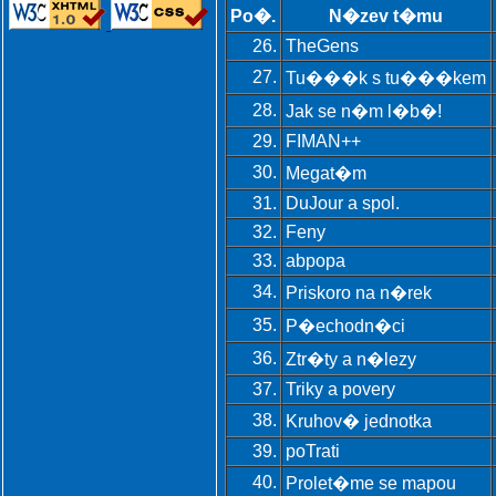
Po�.
N�zev t�mu
26.
TheGens
27.
Tu���k s tu���kem
28.
Jak se n�m l�b�!
29.
FIMAN++
30.
Megat�m
31.
DuJour a spol.
32.
Feny
33.
abpopa
34.
Priskoro na n�rek
35.
P�echodn�ci
36.
Ztr�ty a n�lezy
37.
Triky a povery
38.
Kruhov� jednotka
39.
poTrati
40.
Prolet�me se mapou