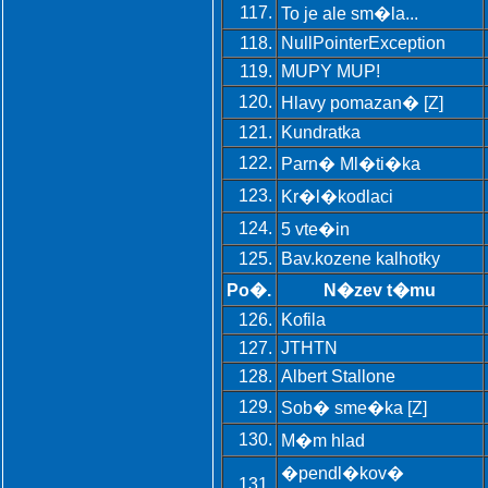
117.
To je ale sm�la...
118.
NullPointerException
119.
MUPY MUP!
120.
Hlavy pomazan� [Z]
121.
Kundratka
122.
Parn� Ml�ti�ka
123.
Kr�l�kodlaci
124.
5 vte�in
125.
Bav.kozene kalhotky
Po�.
N�zev t�mu
126.
Kofila
127.
JTHTN
128.
Albert Stallone
129.
Sob� sme�ka [Z]
130.
M�m hlad
�pendl�kov�
131.