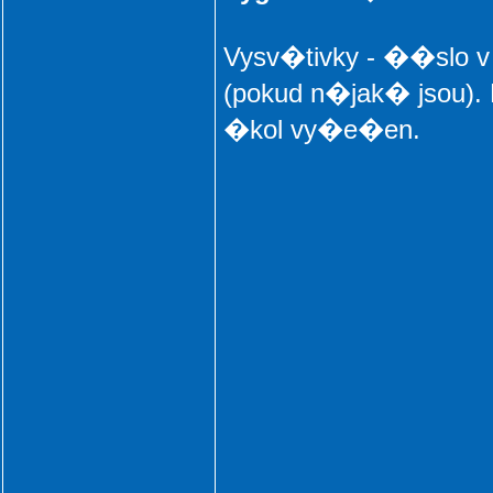
Vysv�tivky - ��slo
(pokud n�jak� jsou).
�kol vy�e�en.