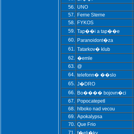
56.
UNO
57.
Ferne Sterne
58.
FYKOS
59.
Tap��i a tap��e
60.
Paranoidont�za
61.
Tatarkov� klub
62.
�emle
63.
@
64.
telefonn� ��slo
65.
J�DRO
66.
Bo���� bojovn�ci
67.
Popocatepetl
68.
hlboko nad vecou
69.
Apokalypsa
70.
Que Frio
71.
f�eli�ky