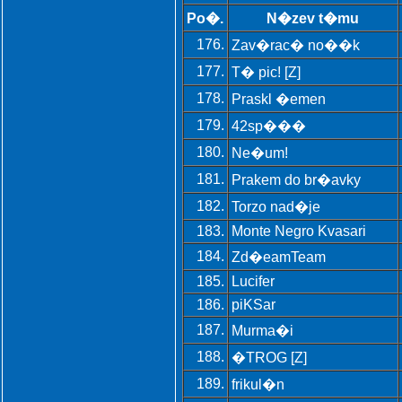
Po�.
N�zev t�mu
176.
Zav�rac� no��k
177.
T� pic! [Z]
178.
Praskl �emen
179.
42sp���
180.
Ne�um!
181.
Prakem do br�avky
182.
Torzo nad�je
183.
Monte Negro Kvasari
184.
Zd�eamTeam
185.
Lucifer
186.
piKSar
187.
Murma�i
188.
�TROG [Z]
189.
frikul�n