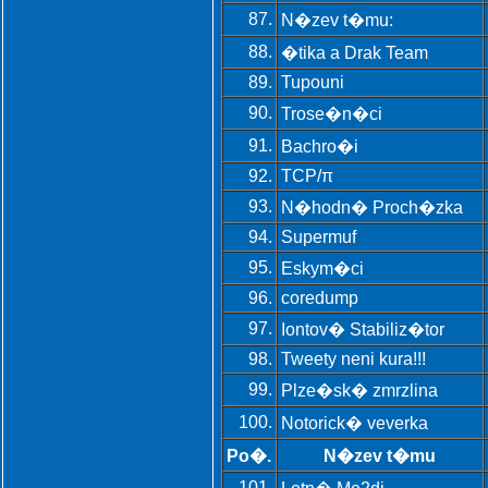
87.
N�zev t�mu:
88.
�tika a Drak Team
89.
Tupouni
90.
Trose�n�ci
91.
Bachro�i
92.
TCP/π
93.
N�hodn� Proch�zka
94.
Supermuf
95.
Eskym�ci
96.
coredump
97.
Iontov� Stabiliz�tor
98.
Tweety neni kura!!!
99.
Plze�sk� zmrzlina
100.
Notorick� veverka
Po�.
N�zev t�mu
101.