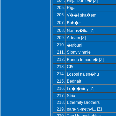
204.
Heja Dame� [Z]
205.
Riga
206.
V��l ska�em
207.
Bub�ci
208.
Nanos�tka [Z]
209.
A-team [Z]
210.
�ufouni
211.
Slony v hmle
212.
Banda lemoun� [Z]
213.
CI5
214.
Lososi na sn�hu
215.
Bednajt
216.
Lu�t�niny [Z]
217.
Strix
218.
Ethernity Brothers
219.
para-N-methyl... [Z]
220.
The Untouchables