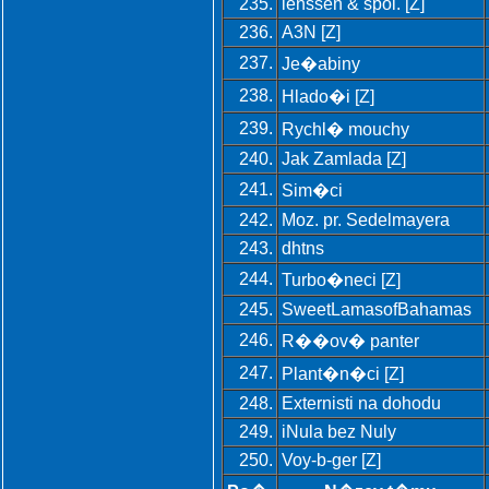
235.
lenssen & spol. [Z]
236.
A3N [Z]
237.
Je�abiny
238.
Hlado�i [Z]
239.
Rychl� mouchy
240.
Jak Zamlada [Z]
241.
Sim�ci
242.
Moz. pr. Sedelmayera
243.
dhtns
244.
Turbo�neci [Z]
245.
SweetLamasofBahamas
246.
R��ov� panter
247.
Plant�n�ci [Z]
248.
Externisti na dohodu
249.
iNula bez Nuly
250.
Voy-b-ger [Z]