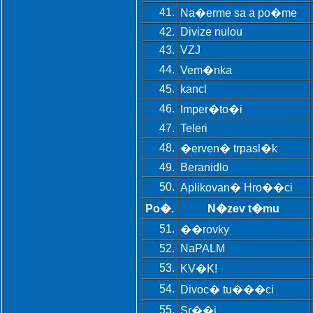
41.
Na�erme sa a po�me
42.
Divize nulou
43.
VZJ
44.
Vem�nka
45.
kancl
46.
Imper�to�i
47.
Teleri
48.
�erven� trpasl�k
49.
Beranidlo
50.
Aplikovan� Hro��ci
Po�.
N�zev t�mu
51.
��rovky
52.
NaPALM
53.
KV�K!
54.
Divoc� tu���ci
55.
Sr��i