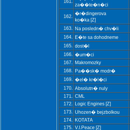
161.
za��te�n�ci
�r�dingerova
162.
ko�ka [Z]
163.
Na posledn� chv�li
164.
E�te sa dohodneme
165.
dost�l
166.
�um�ci
167.
Makromozky
168.
Pa��sk� modr�
169.
�el� kr�l�ci
170.
Absolutn� nuly
171.
CML
172.
Logic Engines [Z]
173.
Uhozen� bejzbolkou
174.
KOTATA
175.
V.I.Peace [Z]