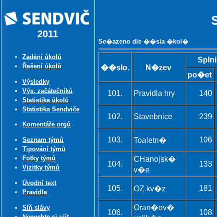
2011
Se�azeno dle ��sla �kol�
Zadání úkolů
Splni
Řešení úkolů
��slo.
N�zev
po�et
Výsledky
Výs. začátečníků
101.
Pravidla hry
140
Statistika úkolů
Statistika Sendviče
102.
Stavebnice
239
Komentáře orgů
103.
106
Seznam týmů
Toaletn�
Tipování týmů
Fotky týmů
CHanojsk�
104.
133
Vizitky týmů
v�e
Úvodní text
105.
181
OZ kv�z
Pravidla
Oran�ov�
Síň slávy
106.
108
Nenechte si ujít ...