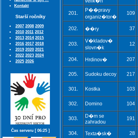
velik�n
Kontakt
P��pravy
201.
109
Starší ročníky
organiz�tor�
2007
2008
2009
202.
37
��ry
2010
2011
2012
2013
2014
2015
V�kladov�
2016
2017
2018
203.
12
slovn�k
2019
2020
2021
2022
2023
2024
204.
207
Hrdinov�
2025
2026
205.
Sudoku decoy
217
301.
Kostka
103
302.
Domino
104
D�m se
303.
191
zahradou
Čas serveru [ 06:25 ]
304.
28
Texta�sk�