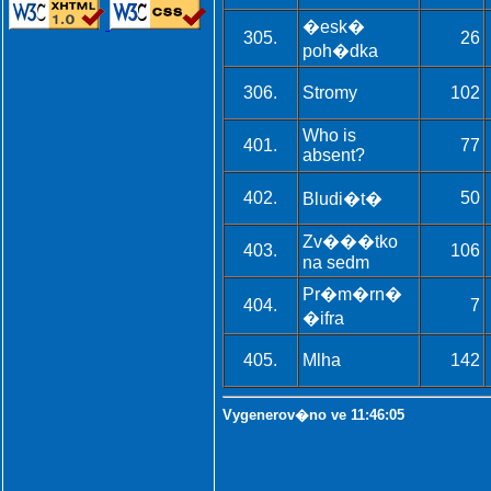
�esk�
305.
26
poh�dka
306.
Stromy
102
Who is
401.
77
absent?
402.
50
Bludi�t�
Zv���tko
403.
106
na sedm
Pr�m�rn�
404.
7
�ifra
405.
Mlha
142
Vygenerov�no ve 11:46:05