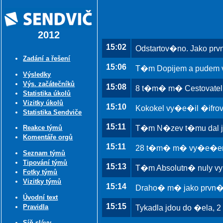
2012
15:02
Odstartov�no. Jako p
Zadání a řešení
15:06
T�m Dopijem a pudem v
Výsledky
Výs. začátečníků
15:08
8 t�m� m� Cestovatel
Statistika úkolů
Vizitky úkolů
15:10
Kokokel vy�e�il �ifrov
Statistika Sendviče
15:11
T�m N�zev t�mu dal ja
Reakce týmů
Komentáře orgů
15:11
28 t�m� m� vy�e�en
Seznam týmů
Tipování týmů
15:13
T�m Absolutn� nuly vyl
Fotky týmů
Vizitky týmů
15:14
Draho� m� jako prvn� 
Úvodní text
15:15
Pravidla
Tykadla jdou do �ela, 2
Síň slávy