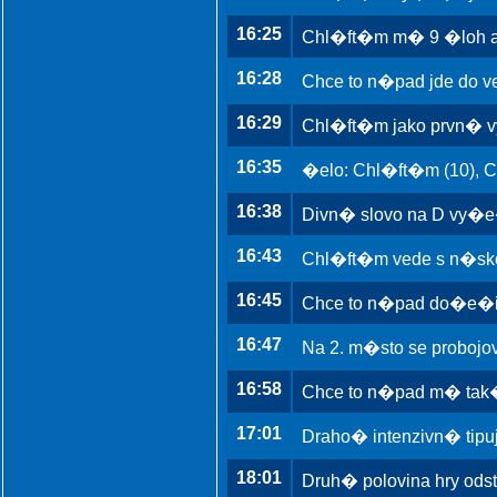
16:25
Chl�ft�m m� 9 �loh a
16:28
Chce to n�pad jde do 
16:29
Chl�ft�m jako prvn� vy
16:35
�elo: Chl�ft�m (10), Ch
16:38
Divn� slovo na D vy�e�
16:43
Chl�ft�m vede s n�sko
16:45
Chce to n�pad do�e�il
16:47
Na 2. m�sto se probojo
16:58
Chce to n�pad m� tak�
17:01
Draho� intenzivn� tipu
18:01
Druh� polovina hry ods