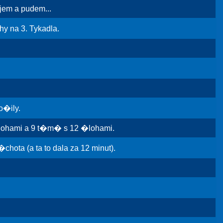
em a pudem...
 na 3. Tykadla.
�ily.
lohami a 9 t�m� s 12 �lohami.
ta (a ta to dala za 12 minut).