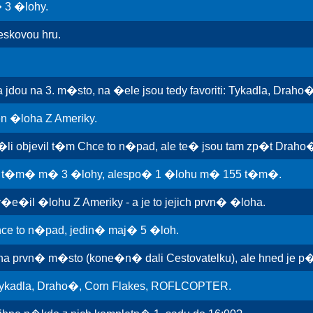
 3 �lohy.
kovou hru.
jdou na 3. m�sto, na �ele jsou tedy favoriti: Tykadla, Draho�,
n �loha Z Ameriky.
li objevil t�m Chce to n�pad, ale te� jsou tam zp�t Draho�
 t�m� m� 3 �lohy, alespo� 1 �lohu m� 155 t�m�.
il �lohu Z Ameriky - a je to jejich prvn� �loha.
ce to n�pad, jedin� maj� 5 �loh.
a prvn� m�sto (kone�n� dali Cestovatelku), ale hned je p
Tykadla, Draho�, Corn Flakes, ROFLCOPTER.