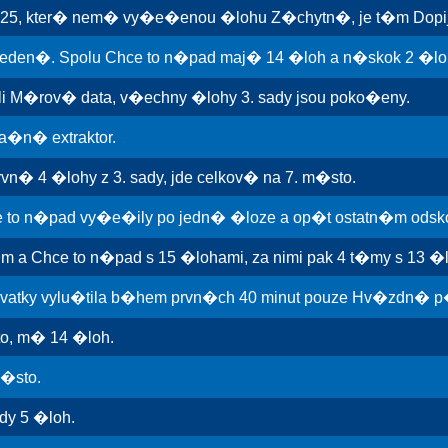
25, kter� nem� vy�e�enou �lohu Z�chytn�, je t�m Dopij
eden�. Spolu Chce to n�pad maj� 14 �loh a n�skok 2 �lohy
li M�rov� data, v�echny �lohy 3. sady jsou poko�eny.
a�n� extraktor.
vn� 4 �lohy z 3. sady, jde celkov� na 7. m�sto.
to n�pad vy�e�ily po jedn� �loze a op�t ostatn�m odsko
 a Chce to n�pad s 15 �lohami, za nimi pak 4 t�my s 13 �
tky vylu�tila b�hem prvn�ch 40 minut pouze Hv�zdn� p�cho
to, m� 14 �loh.
m�sto.
dy 5 �loh.