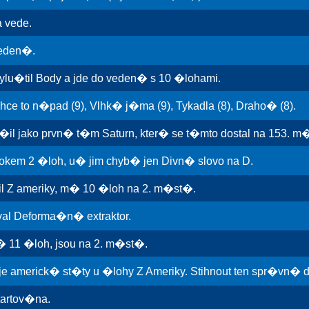
 vede.
veden�.
lu�til Body a jde do veden� s 10 �lohami.
ce to n�pad (9), Vlhk� j�ma (9), Tykadla (8), Draho� (8).
il jako prvn� t�m Saturn, kter� se t�mto dostal na 153. m�
kem 2 �loh, u� jim chyb� jen Divn� slovo na D.
 Z ameriky, m� 10 �loh na 2. m�st�.
val Deforma�n� extraktor.
 11 �loh, jsou na 2. m�st�.
je americk� st�ty u �lohy Z Ameriky. Stihnout ten spr�vn� 
tartov�na.