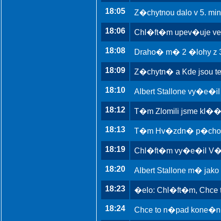
18:05
Z�chytnou dalo v 5. mi
18:06
Chl�ft�m upev�uje v
18:08
Draho� m� 2 �lohy z 3.
18:09
Z�chytn� a Kde jsou 
18:10
Albert Stallone vy�e�i
18:12
T�m Zlomili jsme kl�
18:13
T�m Hv�zdn� p�chota
18:19
Chl�ft�m vy�e�il V�p
18:20
Albert Stallone m� jako
18:23
�elo: Chl�ft�m, Chce t
18:24
Chce to n�pad kone�n�