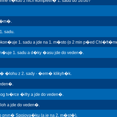
ihne n�kdo z nich kompletn� 1. sadu do 16:00?
 t�m�.
. sadu.
n�uje 1. sadu a jde na 1. m�sto (o 2 min p�ed Chl�ft�m
�uje 1. sadu a d�ky �asu jde do veden�.
 �lohu z 2. sady - �ern� klikyh�k.
veden�.
g tv�rce �ifry a jde do veden�.
oh a jde do veden�.
 prvn� Spojova�ku (a je na 2. m�st�).