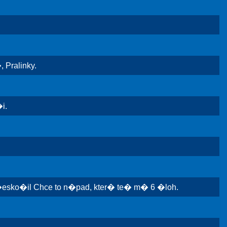
 Pralinky.
i.
�esko�il Chce to n�pad, kter� te� m� 6 �loh.