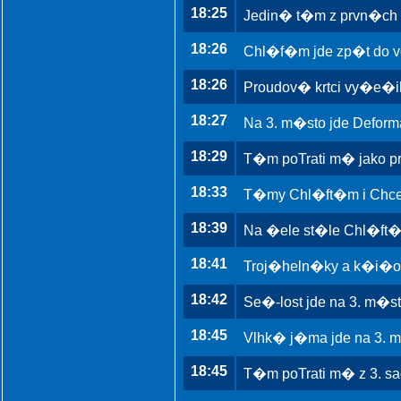
18:25
Jedin� t�m z prvn�ch 
18:26
Chl�f�m jde zp�t do v
18:26
Proudov� krtci vy�e�i
18:27
Na 3. m�sto jde Deform
18:29
T�m poTrati m� jako pr
18:33
T�my Chl�ft�m i Chce 
18:39
Na �ele st�le Chl�ft�m
18:41
Troj�heln�ky a k�i�ova
18:42
Se�-lost jde na 3. m�s
18:45
Vlhk� j�ma jde na 3. 
18:45
T�m poTrati m� z 3. sa