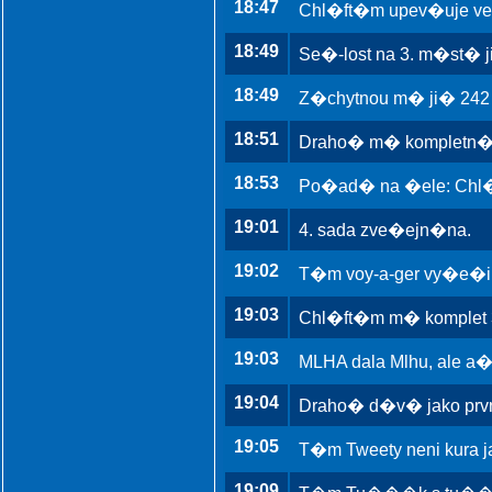
18:47
Chl�ft�m upev�uje ve
18:49
Se�-lost na 3. m�st� 
18:49
Z�chytnou m� ji� 242 
18:51
Draho� m� kompletn� 3
18:53
Po�ad� na �ele: Chl�ft
19:01
4. sada zve�ejn�na.
19:02
T�m voy-a-ger vy�e�il 
19:03
Chl�ft�m m� komplet 3
19:03
MLHA dala Mlhu, ale a�
19:04
Draho� d�v� jako prvn�
19:05
T�m Tweety neni kura 
19:09