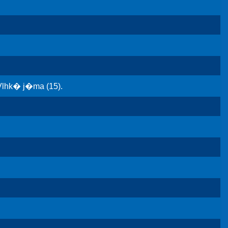
Vlhk� j�ma (15).