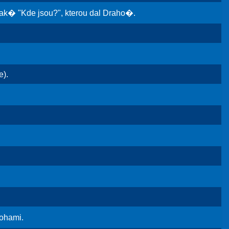
k� "Kde jsou?", kterou dal Draho�.
).
ohami.