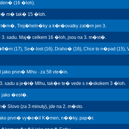
den� (16 �loh).
ji� m� tak� 15 �loh.
t�m�, Troj�heln�ky a k�i�ovatky zat�m jen 3.
. sadu. Maj� celkem 16 �loh, jsou na 3. m�st�.
�m (17), Se�-lost (16), Draho� (16), Chce to n�pad (15), 
jako prvn� Mlhu - za 58 vte�in.
. sadu a je�t� Mlhu, tak�e te� vede s n�skokem 3 �loh.
 jako �est�.
 Slovo (za 3 minuty), jde na 2. m�sto.
jako prvn� vy�e�il K�men, n��ky, pap�r.