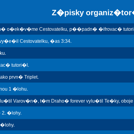
Z�pisky organiz�to
rvn� o�ek�v�me Cestovatelku, p��padn� �ifrovac� tutori
y�e�il Cestovatelku, �as 3:34.
ku.
ac� tutori�l.
ko prvn� Triplet.
ou 1 �lohu.
u�til Varov�n�, t�m Draho� forever vylu�til Te�ky, oboje 
2. �lohy.
 �lohy.