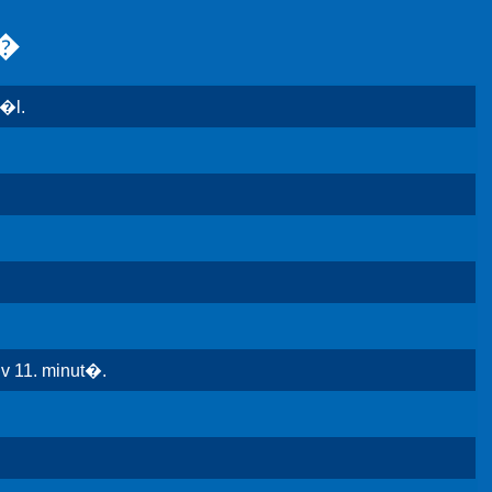
r�
�l.
v 11. minut�.