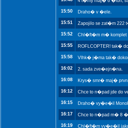
4 t�my maj� 6 �loh, st
15:50
Draho� v �ele.
15:51
Zapojilo se zat�m 222
15:52
Chl�ft�m m� komplet 1
15:55
ROFLCOPTER! tak� doko
15:58
Vlhk� j�ma tak� dokon
16:02
2. sada zve�ejn�na.
16:08
Krys� smr� maj� prvn�
16:12
Chce to n�pad jde do 
16:15
Draho� vy�e�il Monolo
16:17
Chce to n�pad m� 8 �l
16:19
Chl�ft�m vy�e�il jako