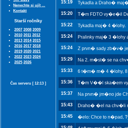
15:19
Tykadla a Draho� maj�
Nenechte si ujít ...
Kontakt
15:20
T�m FDTO vy�e�il Des
Starší ročníky
15:22
Tykadla maj� 4 �lohy.
2007
2008
2009
2010
2011
2012
15:24
Pralinky maj� 3 �lohy a 
2013
2014
2015
2016
2017
2018
15:24
Z prvn� sady zb�v� je
2019
2020
2021
2022
2023
2024
15:29
Na 2. m�st� se na chv�
2025
2026
15:33
6 t�m� m� 4 �lohy, 8
15:36
T�m V��l ska�em vy�e�
Čas serveru [ 12:13 ]
15:37
Na prvn� jm�no jde Ch
15:43
Draho� �el na chv�li n
15:45
�elo: Chce to n�pad, 
15:48