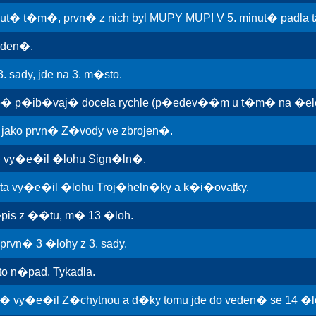
nut� t�m�, prvn� z nich byl MUPY MUP! V 5. minut� padla ta
eden�.
 sady, jde na 3. m�sto.
te� p�ib�vaj� docela rychle (p�edev��m u t�m� na �ele
l jako prvn� Z�vody ve zbrojen�.
� vy�e�il �lohu Sign�ln�.
 vy�e�il �lohu Troj�heln�ky a k�i�ovatky.
is z ��tu, m� 13 �loh.
 prvn� 3 �lohy z 3. sady.
o n�pad, Tykadla.
 vy�e�il Z�chytnou a d�ky tomu jde do veden� se 14 �l