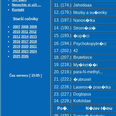
Nenechte si ujít ...
11. (174.)
Jahodaaa
Kontakt
12. (179.)
Mozky a su�enky
Starší ročníky
13. (187.)
Nanos�tka
2007
2008
2009
14. (190.)
Strom�at�
2010
2011
2012
15. (193.)
�up�ci
2013
2014
2015
2016
2017
2018
16. (194.)
Psychokopytn�ci
2019
2020
2021
17. (202.)
42
2022
2023
2024
2025
2026
18. (207.)
Bruteforce
19. (218.)
My�ket��i
20. (219.)
para-N-methyl...
Čas serveru [ 15:05 ]
21. (222.)
�ubruxel
22. (226.)
Laserov� pras�tka
23. (227.)
Dogtopus
24. (229.)
Kofolidae
Po�.
N�zev t�mu
25. (230.)