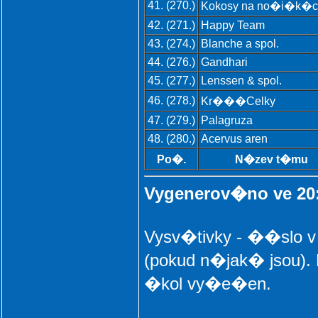
41. (270.)
Kokosy na no�i�k�c
42. (271.)
Happy Team
43. (274.)
Blanche a spol.
44. (276.)
Gandhari
45. (277.)
Lenssen & spol.
46. (278.)
Kr���Celky
47. (279.)
Palagruza
48. (280.)
Acervus aren
Po�.
N�zev t�mu
Vygenerov�no ve 20:
Vysv�tivky - ��slo
(pokud n�jak� jsou).
�kol vy�e�en.