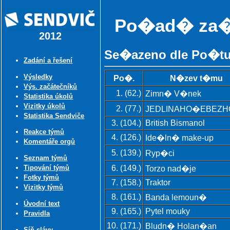
Po�ad� za�
2012
Se�azeno dle Po�t
Zadání a řešení
Výsledky
Po�.
N�zev t�mu
Výs. začátečníků
1. (62.)
Zimn� V�nek
Statistika úkolů
Vizitky úkolů
2. (77.)
JEDLINAHO�EBEZ
Statistika Sendviče
3. (104.)
British Bismanol
Reakce týmů
4. (126.)
Ide�ln� make-up
Komentáře orgů
5. (139.)
Ryp�ci
Seznam týmů
Tipování týmů
6. (149.)
Torzo nad�je
Fotky týmů
7. (158.)
Traktor
Vizitky týmů
8. (161.)
Banda lemoun�
Úvodní text
9. (165.)
Pytel mouky
Pravidla
10. (171.)
Bludn� Holan�an
Síň slávy