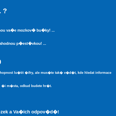
 ?
snou va�e mozkov� bu�ky! ...
hodnou p�est�vkou! ...
0
pnost lu�tit �ifry, ale mus�te tak� v�d�t, kde hledat informace
�i m�sta, odkud budete hr�t.
�zek a Va�ich odpov�d�!