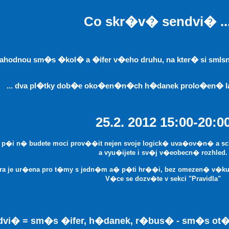
Co skr�v� sendvi� ...
. lahodnou sm�s �kol� a �ifer v�eho druhu, na kter� si sml
... dva pl�tky dob�e oko�en�n�ch h�danek prolo�en� la
25.2. 2012 15:00-20:0
 p�i n� budete moci prov��it nejen svoje logick� uva�ov�n� a scho
a vyu�ijete i sv�j v�eobecn� rozhled.
ra je ur�ena pro t�my s jedn�m a� p�ti hr��i, bez omezen� v�ku 
V�ce se dozv�te v sekci "Pravidla"
dvi� = sm�s �ifer, h�danek, r�bus� - sm�s ot