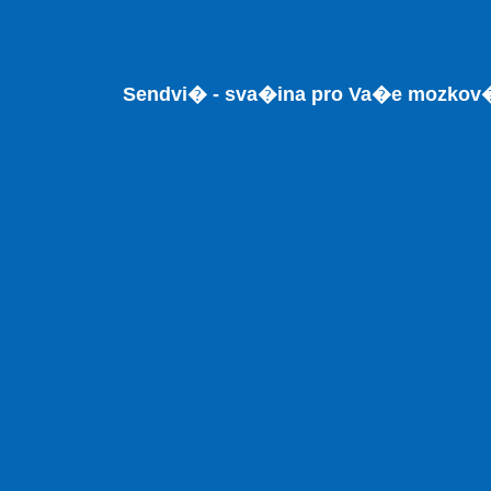
Sendvi� - sva�ina pro Va�e mozkov�