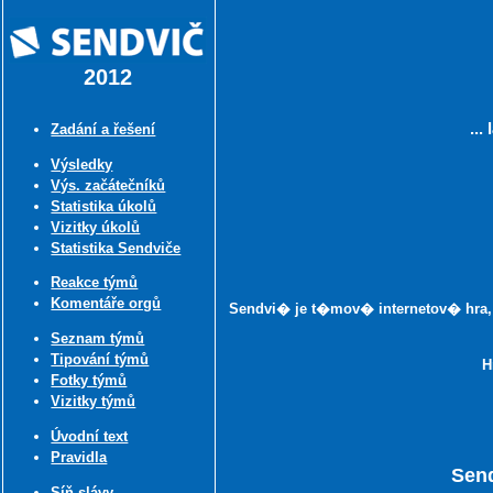
2012
..
Zadání a řešení
Výsledky
Výs. začátečníků
Statistika úkolů
Vizitky úkolů
Statistika Sendviče
Reakce týmů
Komentáře orgů
Sendvi� je t�mov�
internetov�
hra,
Seznam týmů
Tipování týmů
H
Fotky týmů
Vizitky týmů
Úvodní text
Pravidla
Sen
Síň slávy