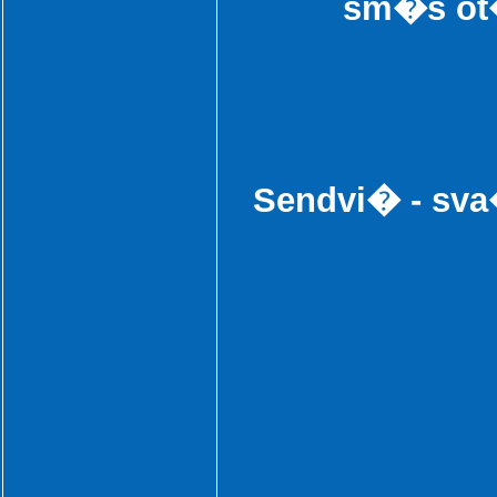
sm�s ot
Sendvi� - sv