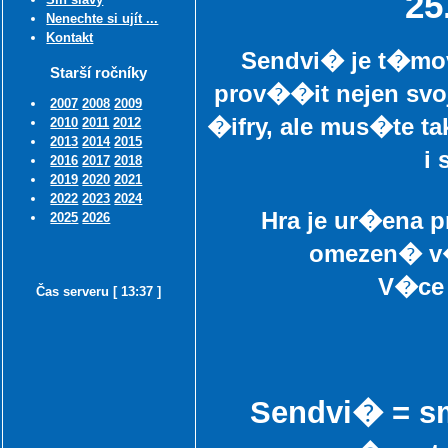
25
Nenechte si ujít ...
Kontakt
Sendvi� je t�m
Starší ročníky
prov��it nejen sv
2007
2008
2009
�ifry, ale mus�te t
2010
2011
2012
2013
2014
2015
i
2016
2017
2018
2019
2020
2021
2022
2023
2024
Hra je ur�ena 
2025
2026
omezen� v�
V�ce 
Čas serveru [ 13:37 ]
Sendvi� = s