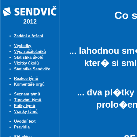
Co s
2012
Zadání a řešení
Výsledky
... lahodnou s
Výs. začátečníků
Statistika úkolů
kter� si sm
Vizitky úkolů
Statistika Sendviče
Reakce týmů
Komentáře orgů
... dva pl�
Seznam týmů
Tipování týmů
prolo�en
Fotky týmů
Vizitky týmů
Úvodní text
Pravidla
Síň slávy