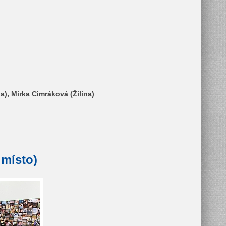
na), Mirka Cimráková (Žilina)
 místo)