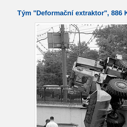
Tým "Deformační extraktor", 886 K