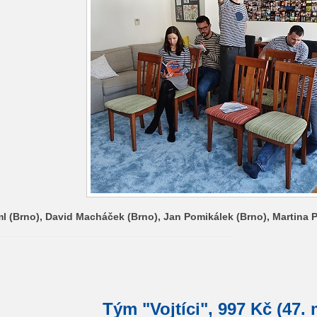
l (Brno), David Macháček (Brno), Jan Pomikálek (Brno), Martina P
Tým "Vojtíci", 997 Kč (47. 