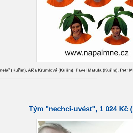
elař (Kuřim), Alča Krumlová (Kuřim), Pavel Matula (Kuřim), Petr M
Tým "nechci-uvést", 1 024 Kč (