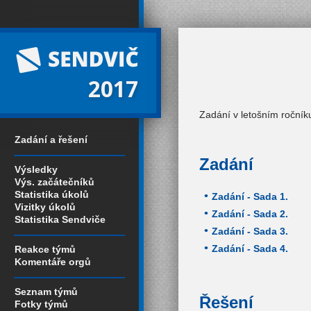
2017
Zadání v letošním ročníku
Zadání a řešení
Zadání
Výsledky
Výs. začátečníků
Statistika úkolů
Zadání - Sada 1.
Vizitky úkolů
Zadání - Sada 2.
Statistika Sendviče
Zadání - Sada 3.
Zadání - Sada 4.
Reakce týmů
Komentáře orgů
Seznam týmů
Řešení
Fotky týmů