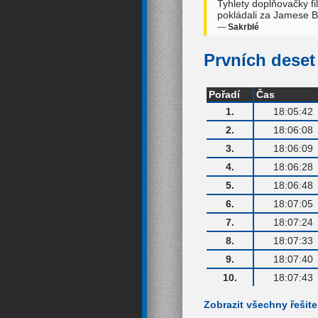
Tyhlety doplňovačky f
pokládali za Jamese B
—
Sakrblé
Prvních deset 
Pořadí
Čas
1.
18:05:42
2.
18:06:08
3.
18:06:09
4.
18:06:28
5.
18:06:48
6.
18:07:05
7.
18:07:24
8.
18:07:33
9.
18:07:40
10.
18:07:43
Zobrazit všechny řešite