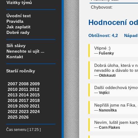
Vizitky týmů
Chybovost:
Úvodní text
Hodnocení od
Pravidla
Jak zaplatit
Dobré rady
Obtížnost: 4,2 Nápadi
Síň slávy
Vtipné :)
Nenechte si ujít ...
—
Fušenky
Kontakt
Dobrá úloha, která v n
nevadilo a dávalo to s
Starší ročníky
—
Oldskauti
2007
2008
2009
Další oddechová týmov
2010
2011
2012
—
Vojtíci
2013
2014
2015
2016
2017
2018
Nepřišli jsme na Fíka,
2019
2020
2021
—
Nanosítka
2022
2023
2024
2025
2026
Nevím, luštil jsem karty
—
Corn Flakes
Čas serveru [ 17:25 ]