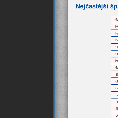
Nejčastější š
G
M
H
D
S
G
M
G
S
G
G
L
F
S
L