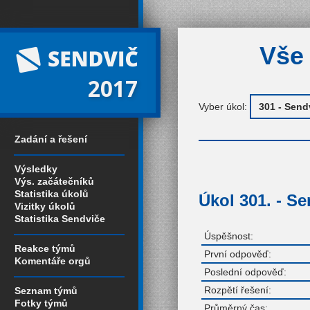
Vše 
2017
Vyber úkol:
Zadání a řešení
Výsledky
Výs. začátečníků
Statistika úkolů
Úkol 301. - S
Vizitky úkolů
Statistika Sendviče
Úspěšnost:
Reakce týmů
První odpověď:
Komentáře orgů
Poslední odpověď:
Rozpětí řešení:
Seznam týmů
Fotky týmů
Průměrný čas: