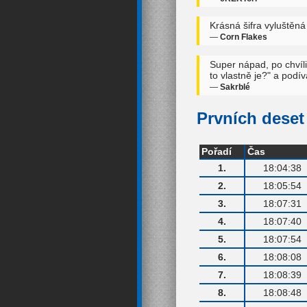
Krásná šifra vyluštěn
—
Corn Flakes
Super nápad, po chvíli 
to vlastně je?" a podí
—
Sakrblé
Prvních deset 
Pořadí
Čas
1.
18:04:38
2.
18:05:54
3.
18:07:31
4.
18:07:40
5.
18:07:54
6.
18:08:08
7.
18:08:39
8.
18:08:48