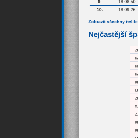
9.
18:08:50
10.
18:09:26
Zobrazit všechny řešite
Nejčastější š
Z
K
K
K
R
L
Z
M
Z
R
R