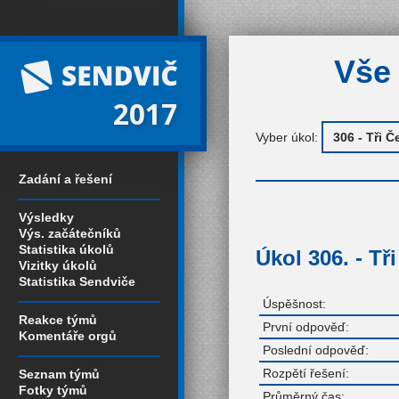
Vše 
2017
Vyber úkol:
Zadání a řešení
Výsledky
Výs. začátečníků
Statistika úkolů
Úkol 306. - Tř
Vizitky úkolů
Statistika Sendviče
Úspěšnost:
Reakce týmů
První odpověď:
Komentáře orgů
Poslední odpověď:
Rozpětí řešení:
Seznam týmů
Fotky týmů
Průměrný čas: