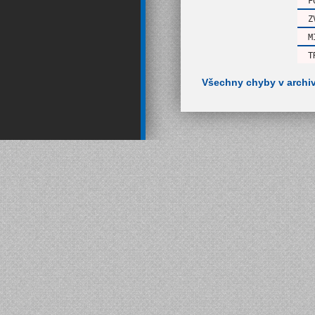
F
Z
M
T
Všechny chyby v archi