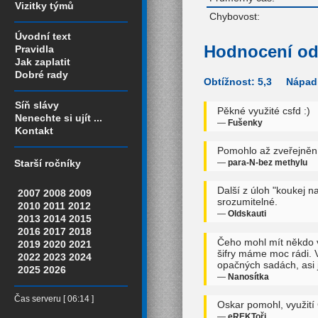
Vizitky týmů
Chybovost:
Úvodní text
Hodnocení od
Pravidla
Jak zaplatit
Dobré rady
Obtížnost: 5,3 Nápadi
Síň slávy
Pěkné využité csfd :)
Nenechte si ujít ...
—
Fušenky
Kontakt
Pomohlo až zveřejnění 
—
para-N-bez methylu
Starší ročníky
Další z úloh "koukej n
2007
2008
2009
srozumitelné.
2010
2011
2012
—
Oldskauti
2013
2014
2015
2016
2017
2018
Čeho mohl mít někdo v
2019
2020
2021
šifry máme moc rádi. Vl
2022
2023
2024
opačných sadách, asi j
2025
2026
—
Nanosítka
Čas serveru [ 06:14 ]
Oskar pomohl, využití 
—
eREKToři