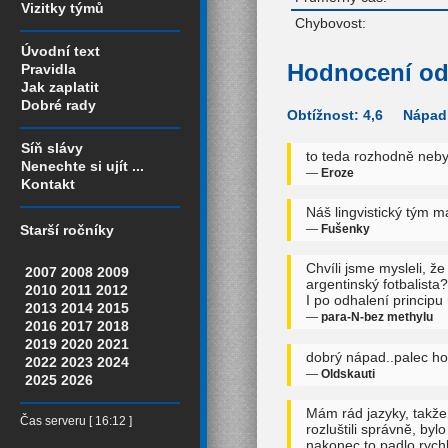
Vizitky týmů
Chybovost:
Úvodní text
Hodnocení od
Pravidla
Jak zaplatit
Dobré rady
Obtížnost: 4,6 Nápadi
Síň slávy
to teda rozhodně nebyl
Nenechte si ujít ...
—
Eroze
Kontakt
Náš lingvistický tým má
—
Fušenky
Starší ročníky
Chvíli jsme mysleli, ž
2007
2008
2009
argentinský fotbalista?
2010
2011
2012
I po odhalení principu
2013
2014
2015
—
para-N-bez methylu
2016
2017
2018
2019
2020
2021
dobrý nápad..palec ho
2022
2023
2024
—
Oldskauti
2025
2026
Mám rád jazyky, takže 
Čas serveru [ 16:12 ]
rozluštili správně, byl
nakonec to padlo rych