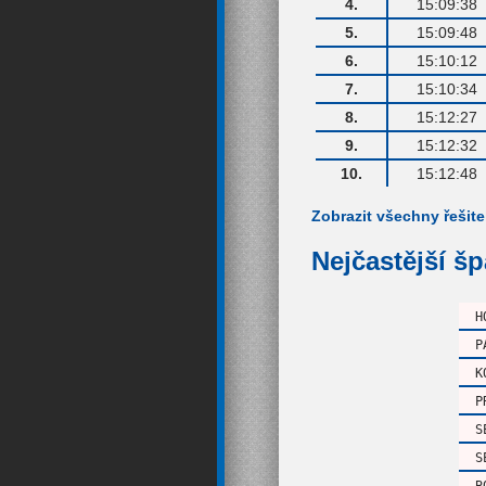
4.
15:09:38
5.
15:09:48
6.
15:10:12
7.
15:10:34
8.
15:12:27
9.
15:12:32
10.
15:12:48
Zobrazit všechny řešite
Nejčastější š
H
P
K
P
S
S