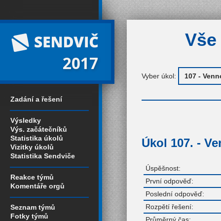
Vše 
2017
Vyber úkol:
Zadání a řešení
Výsledky
Výs. začátečníků
Statistika úkolů
Úkol 107. - V
Vizitky úkolů
Statistika Sendviče
Úspěšnost:
Reakce týmů
První odpověď:
Komentáře orgů
Poslední odpověď:
Rozpětí řešení:
Seznam týmů
Fotky týmů
Průměrný čas: