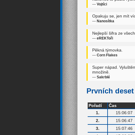
—
Vojtíci
Opakuju se, jen mít víc
—
Nanosítka
Nejlepší šifra ze vše
—
eREKToři
Pěkná týmovka.
—
Corn Flakes
Super nápad. Vyluštěn
množině.
—
Sakrblé
Prvních deset 
Pořadí
Čas
1.
15:06:07
2.
15:06:47
3.
15:07:46