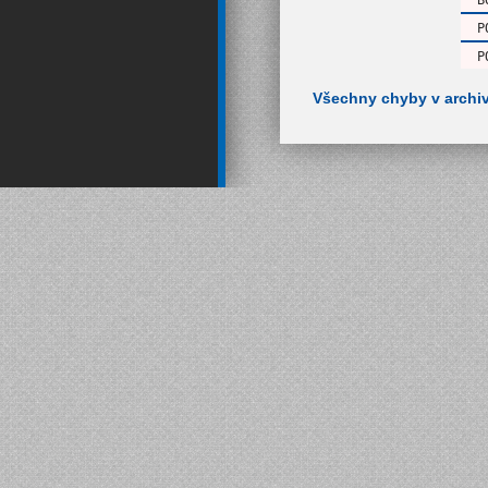
B
P
P
Všechny chyby v archi