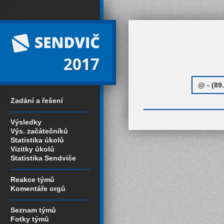
2017
Zadání a řešení
Výsledky
Výs. začátečníků
Statistika úkolů
Vizitky úkolů
Statistika Sendviče
Reakce týmů
Komentáře orgů
Seznam týmů
Fotky týmů