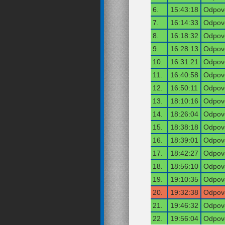
6.
15:43:18
Odpově
7.
16:14:33
Odpově
8.
16:18:32
Odpově
9.
16:28:13
Odpově
10.
16:31:21
Odpově
11.
16:40:58
Odpově
12.
16:50:11
Odpově
13.
18:10:16
Odpově
14.
18:26:04
Odpově
15.
18:38:18
Odpově
16.
18:39:01
Odpově
17.
18:42:27
Odpově
18.
18:56:10
Odpově
19.
19:10:35
Odpově
20.
19:32:38
Odpově
21.
19:46:32
Odpově
22.
19:56:04
Odpově