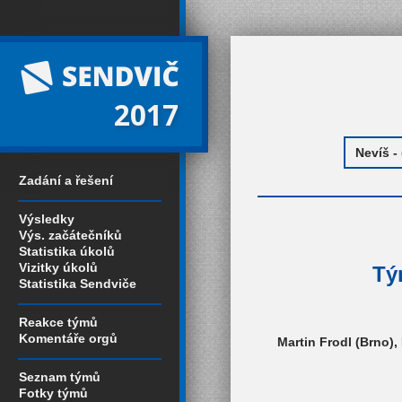
2017
Zadání a řešení
Výsledky
Výs. začátečníků
Statistika úkolů
Vizitky úkolů
Tý
Statistika Sendviče
Reakce týmů
Komentáře orgů
Martin Frodl (Brno)
Seznam týmů
Fotky týmů