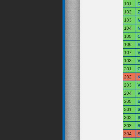
101
102
Z
103
M
104
N
105
O
106
B
107
V
108
V
201
G
202
K
203
V
204
V
205
B
301
S
302
S
303
R
304
S