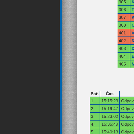
305
K
306
T
307
K
308
Č
401
402
3
403
404
405
M
Poř.
Čas
1.
15:15:23
Odpově
2.
15:19:47
Odpově
3.
15:23:02
Odpově
4.
15:35:49
Odpově
5.
15:40:13
Odpově