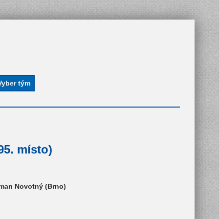
95. místo)
oman Novotný (Brno)