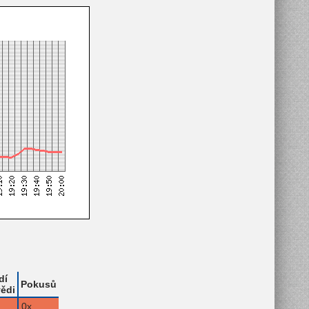
dí
Pokusů
ědi
0x