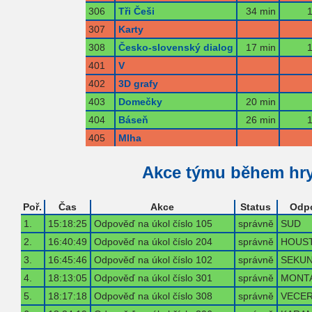
306
Tři Češi
34 min
1
307
Karty
308
Česko-slovenský dialog
17 min
1
401
V
402
3D grafy
403
Domečky
20 min
404
Báseň
26 min
1
405
Mlha
Akce týmu během hr
Poř.
Čas
Akce
Status
Odp
1.
15:18:25
Odpověď na úkol číslo 105
správně
SUD
2.
16:40:49
Odpověď na úkol číslo 204
správně
HOUS
3.
16:45:46
Odpověď na úkol číslo 102
správně
SEKU
4.
18:13:05
Odpověď na úkol číslo 301
správně
MONT
5.
18:17:18
Odpověď na úkol číslo 308
správně
VECER