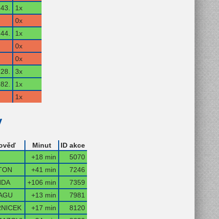
43.
1x
0x
44.
1x
0x
0x
28.
3x
82.
1x
1x
y
ověď
Minut
ID akce
+18 min
5070
TON
+41 min
7246
NDA
+106 min
7359
AGU
+13 min
7981
NICEK
+17 min
8120