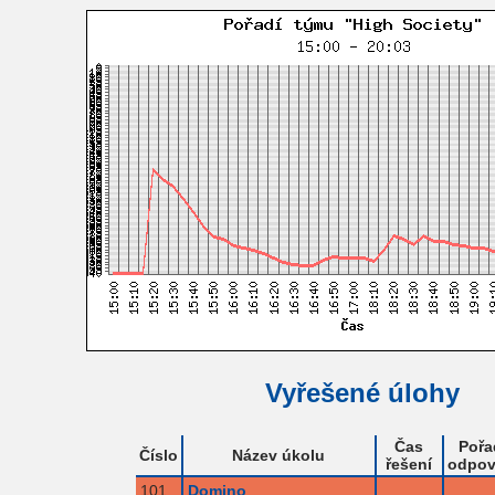
Vyřešené úlohy
Čas
Pořa
Číslo
Název úkolu
řešení
odpov
101
Domino