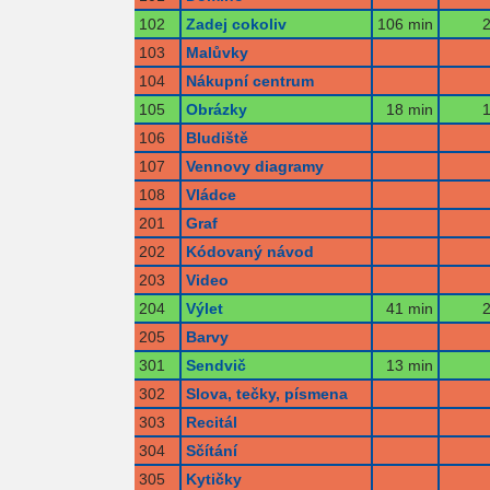
102
Zadej cokoliv
106 min
2
103
Malůvky
104
Nákupní centrum
105
Obrázky
18 min
1
106
Bludiště
107
Vennovy diagramy
108
Vládce
201
Graf
202
Kódovaný návod
203
Video
204
Výlet
41 min
2
205
Barvy
301
Sendvič
13 min
302
Slova, tečky, písmena
303
Recitál
304
Sčítání
305
Kytičky