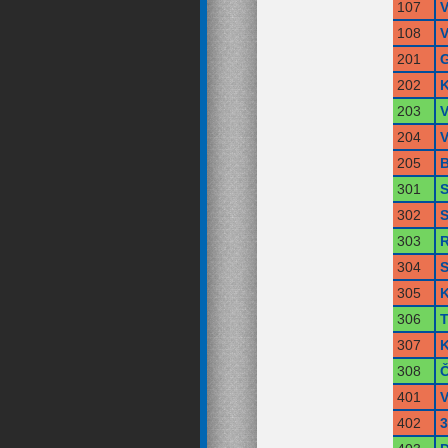
107
V
108
V
201
G
202
K
203
V
204
V
205
B
301
S
302
S
303
R
304
S
305
K
306
T
307
K
308
Č
401
402
3