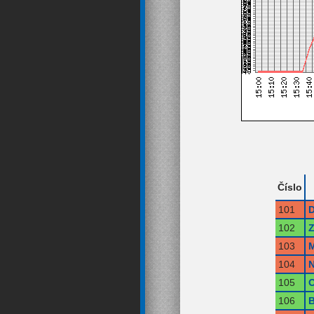
Číslo
101
102
Z
103
M
104
N
105
O
106
B