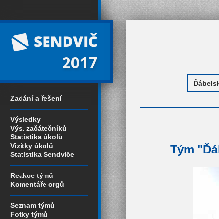
2017
Zadání a řešení
Výsledky
Výs. začátečníků
Statistika úkolů
Vizitky úkolů
Tým "Ďáb
Statistika Sendviče
Reakce týmů
Komentáře orgů
Seznam týmů
Fotky týmů