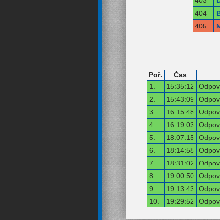
403
404
405
M
Poř.
Čas
1.
15:35:12
Odpově
2.
15:43:09
Odpově
3.
16:15:48
Odpově
4.
16:19:03
Odpově
5.
18:07:15
Odpově
6.
18:14:58
Odpově
7.
18:31:02
Odpově
8.
19:00:50
Odpově
9.
19:13:43
Odpově
10.
19:29:52
Odpově