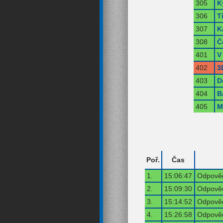
305
K
306
T
307
K
308
Č
401
V
402
3
403
D
404
B
405
M
Poř.
Čas
1.
15:06:47
Odpověď
2.
15:09:30
Odpověď
3.
15:14:52
Odpověď
4.
15:26:58
Odpověď