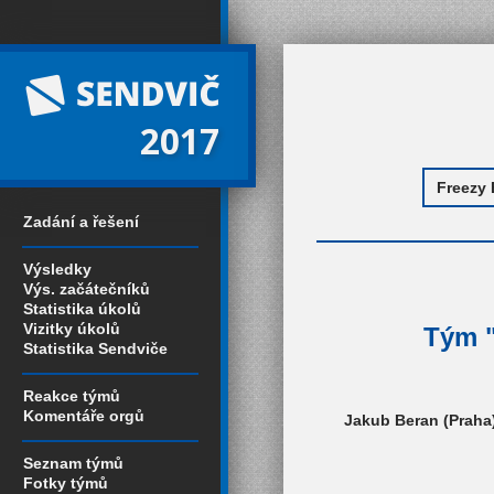
2017
Zadání a řešení
Výsledky
Výs. začátečníků
Statistika úkolů
Vizitky úkolů
Tým "
Statistika Sendviče
Reakce týmů
Komentáře orgů
Jakub Beran (Praha)
Seznam týmů
Fotky týmů