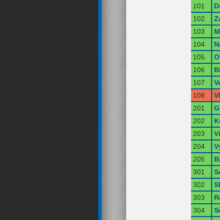
101
D
102
Z
103
M
104
N
105
O
106
B
107
V
108
V
201
G
202
K
203
V
204
V
205
B
301
S
302
S
303
R
304
S