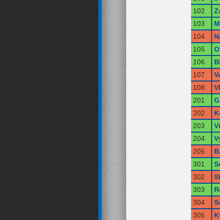
102
Z
103
M
104
N
105
O
106
B
107
V
108
V
201
G
202
K
203
V
204
V
205
B
301
S
302
S
303
R
304
S
305
K