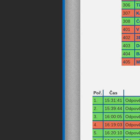
306
T
307
K
308
Č
401
V
402
3
403
D
404
B
405
M
Poř.
Čas
1.
15:31:41
Odpově
2.
15:39:44
Odpově
3.
16:00:05
Odpově
4.
16:19:03
Odpově
5.
16:20:10
Odpově