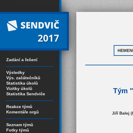
2017
Zadání a řešení
Výsledky
Výs. začátečníků
Statistika úkolů
Vizitky úkolů
Tým "
Statistika Sendviče
Reakce týmů
Komentáře orgů
Jiří Balej
Seznam týmů
Fotky týmů