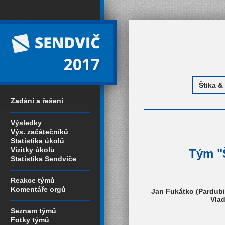
2017
Zadání a řešení
Výsledky
Výs. začátečníků
Statistika úkolů
Vizitky úkolů
Tým "Š
Statistika Sendviče
Reakce týmů
Komentáře orgů
Jan Fukátko (Pardubi
Vlad
Seznam týmů
Fotky týmů