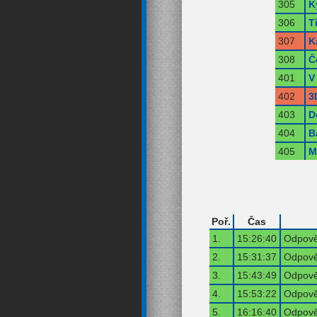
305
K
306
T
307
K
308
Č
401
V
402
3
403
D
404
B
405
M
Poř.
Čas
1.
15:26:40
Odpově
2.
15:31:37
Odpově
3.
15:43:49
Odpově
4.
15:53:22
Odpově
5.
16:16:40
Odpově