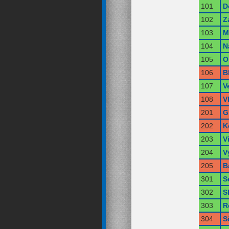
101
D
102
Z
103
M
104
N
105
O
106
B
107
V
108
V
201
G
202
K
203
V
204
V
205
B
301
S
302
S
303
R
304
S