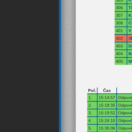
306
T
307
K
308
Č
401
V
402
3
403
D
404
B
405
M
Poř.
Čas
1.
15:14:57
Odpově
2.
15:18:35
Odpově
3.
15:19:52
Odpově
4.
15:24:10
Odpově
5.
15:35:06
Odpově