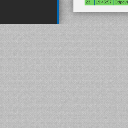
23.
19:45:57
Odpově