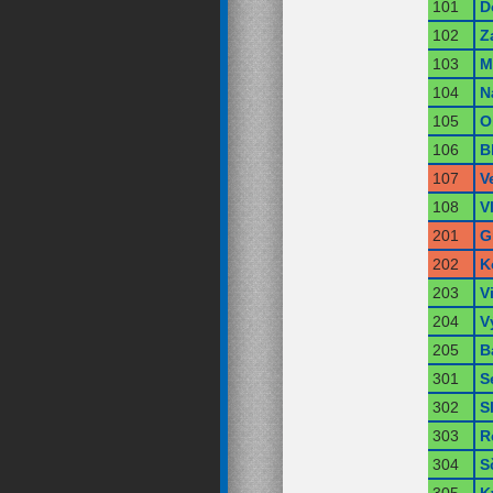
101
D
102
Z
103
M
104
N
105
O
106
B
107
V
108
V
201
G
202
K
203
V
204
V
205
B
301
S
302
S
303
R
304
S
305
K