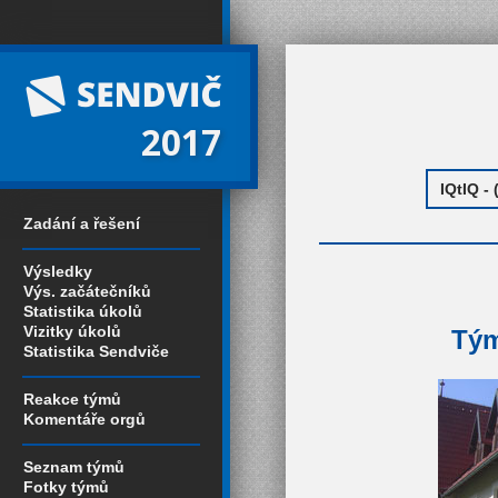
2017
Zadání a řešení
Výsledky
Výs. začátečníků
Statistika úkolů
Vizitky úkolů
Tým
Statistika Sendviče
Reakce týmů
Komentáře orgů
Seznam týmů
Fotky týmů