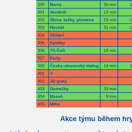
205
Barvy
36 min
1
301
Sendvič
13 min
302
Slova, tečky, písmena
53 min
1
303
Recitál
31 min
1
304
Sčítání
305
Kytičky
306
Tři Češi
19 min
307
Karty
308
Česko-slovenský dialog
14 min
1
401
V
402
3D grafy
403
Domečky
33 min
404
Báseň
9 min
405
Mlha
Akce týmu během hr