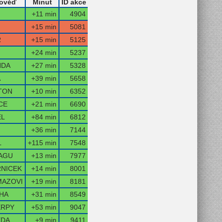
ověď
Minut
ID akce
+11 min
4904
+15 min
5081
R
+15 min
5125
+24 min
5237
NDA
+27 min
5328
A
+39 min
5658
TON
+10 min
6352
CE
+21 min
6690
EL
+84 min
6812
+36 min
7144
L
+115 min
7548
AGU
+13 min
7977
NICEK
+14 min
8001
MAZOVI
+19 min
8181
HA
+31 min
8549
ERPY
+53 min
9047
EDA
+9 min
9411