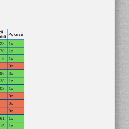
dí
Pokusů
ědi
23.
1x
70.
1x
5.
1x
0x
96.
3x
38.
1x
02.
1x
0x
0x
0x
61.
1x
15.
1x