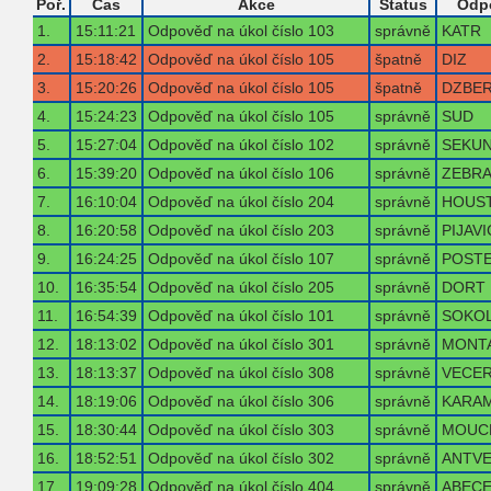
Poř.
Čas
Akce
Status
Odp
1.
15:11:21
Odpověď na úkol číslo 103
správně
KATR
2.
15:18:42
Odpověď na úkol číslo 105
špatně
DIZ
3.
15:20:26
Odpověď na úkol číslo 105
špatně
DZBE
4.
15:24:23
Odpověď na úkol číslo 105
správně
SUD
5.
15:27:04
Odpověď na úkol číslo 102
správně
SEKU
6.
15:39:20
Odpověď na úkol číslo 106
správně
ZEBR
7.
16:10:04
Odpověď na úkol číslo 204
správně
HOUS
8.
16:20:58
Odpověď na úkol číslo 203
správně
PIJAVI
9.
16:24:25
Odpověď na úkol číslo 107
správně
POST
10.
16:35:54
Odpověď na úkol číslo 205
správně
DORT
11.
16:54:39
Odpověď na úkol číslo 101
správně
SOKO
12.
18:13:02
Odpověď na úkol číslo 301
správně
MONT
13.
18:13:37
Odpověď na úkol číslo 308
správně
VECER
14.
18:19:06
Odpověď na úkol číslo 306
správně
KARA
15.
18:30:44
Odpověď na úkol číslo 303
správně
MOUC
16.
18:52:51
Odpověď na úkol číslo 302
správně
ANTV
17.
19:09:28
Odpověď na úkol číslo 404
správně
ABEC