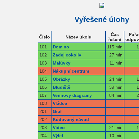
Vyřešené úlohy
Čas
Pořa
Číslo
Název úkolu
řešení
odpov
101
Domino
115 min
1
102
Zadej cokoliv
27 min
103
Malůvky
11 min
104
Nákupní centrum
105
Obrázky
24 min
1
106
Bludiště
39 min
1
107
Vennovy diagramy
84 min
2
108
Vládce
201
Graf
202
Kódovaný návod
203
Video
21 min
1
204
Výlet
10 min