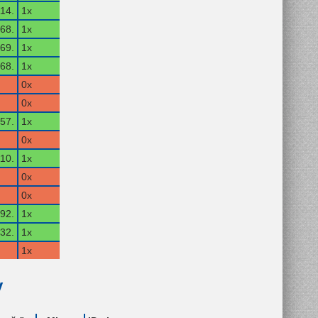
14.
1x
68.
1x
69.
1x
68.
1x
0x
0x
57.
1x
0x
10.
1x
0x
0x
92.
1x
32.
1x
1x
y