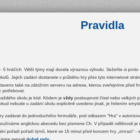
Pravidla
 - 5 hráčích. Větší týmy mají docela výraznou výhodu. Sežeňte si prot
úkolů. Jejich zadání dostanete v průběhu hry přes tyto internetové strán
taveno také na záložním serveru na adrese, kterou zveřejníme před h
 potřebovat.
každého úkolu je kód. Kódem je
vždy
posloupnost čísel nebo velkých 
Pokud nebude u zadání úkolu explicitně uvedeno jinak, je řešením smysl
 zadávat do jednoduchého formuláře, pod odkazem "Hra" v autorizova
používáme anglickou abecedu bez písmene Ch. V případě odlišnosti je n
ální pořadí pořadí týmů, které se 15 minut před koncem hry „zmrazí“ -
 jsme sepsali
dobré rady
.