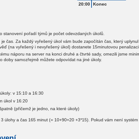
20:00
Konec
ro stanovení pořadí týmů je počet odevzdaných úkolů.
 je čas. Za každý vyřešený úkol vám bude započítán čas, který uplynu
ěď (na vyřešený i nevyřešený úkol) dostanete 15minutovou penalizaci.
kému náporu na server na konci druhé a čtvrté sady, omezili jsme mini
o doby samozřejmě můžete odpovídat na jiné úkoly.
úkoly: v 15:10 a 16:30
n úkol v 16:20
 špatně (přičemž je jedno, na které úkoly)
e 3 úlohy a čas 165 minut (= 10+90+20 +3*15). Pokud vám není systém h
avení