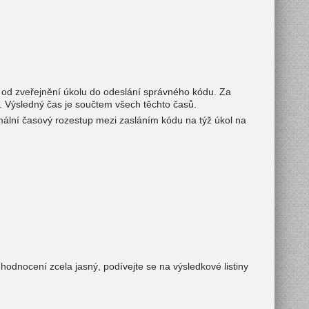
l od zveřejnění úkolu do odeslání správného kódu. Za
 Výsledný čas je součtem všech těchto časů.
mální časový rozestup mezi zasláním kódu na týž úkol na
odnocení zcela jasný, podívejte se na výsledkové listiny