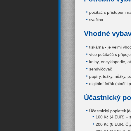
počítač s přístupem na
svačina
Vhodné vybav
tiskárna - je velmi vh
více počítačů s připoj
knihy, encyklopedie, atl
sendvičovač
papíry, tužky, nůžky, pa
digitální foťák (stačí i
Účastnický po
Účastnický poplatek jd
100 Kč (4 EUR) = s
200 Kč (8 EUR, Čty