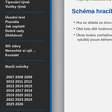
Tipování týmů
Vizitky týmů
Schéma hrací
Úvodní text
Pravidla
Hra se skládá ze dvou 
Jak zaplatit
Obě kola dělí hodinov
Dobré rady
Úkoly budou zveřejňov
Ohlédnutí
vyluštit) pouze během
Síň slávy
Nenechte si ujít ...
Kontakt
Starší ročníky
2007
2008
2009
2010
2011
2012
2013
2014
2015
2016
2017
2018
2019
2020
2021
2022
2023
2024
2025
2026