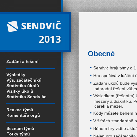
2013
Obecné
Zadání a řešení
Sendvič hrají týmy o 1
Výsledky
Hra spočívá v luštění 
Výs. začátečníků
Zadání úkolů bude vys
Statistika úkolů
náhradní řešení vůbec
Vizitky úkolů
Výsledkem (řešením) 
Statistika Sendviče
mezery a diakritiku. 
čárek a mezer.
Reakce týmů
Kódy můžete během hry
Komentáře orgů
V šifrách standardně 
Během hry vidíte aktu
Seznam týmů
Fotky týmů
Nejen pro začátečníky