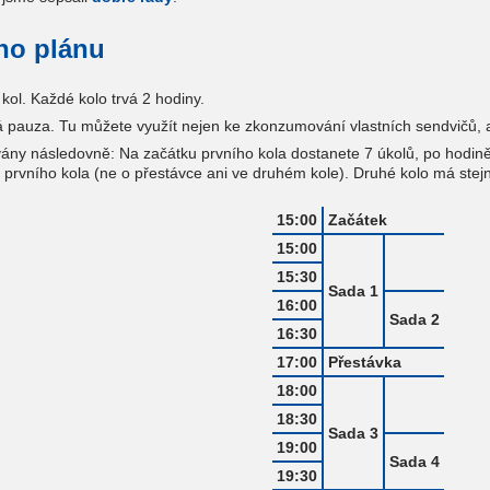
ho plánu
kol. Každé kolo trvá 2 hodiny.
á pauza. Tu můžete využít nejen ke zkonzumování vlastních sendvičů, al
ány následovně: Na začátku prvního kola dostanete 7 úkolů, po hodině 
 prvního kola (ne o přestávce ani ve druhém kole). Druhé kolo má stejno
15:00
Začátek
15:00
15:30
Sada 1
16:00
Sada 2
16:30
17:00
Přestávka
18:00
18:30
Sada 3
19:00
Sada 4
19:30