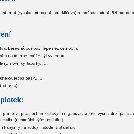
 internet (rychlost připojení není klíčová) a možností čtení PDF soubor
ení
odná,
barevná
poslouží lépe než černobílá
ením na internet může být výhodou.
asy, slovníky, tabulky, ...
stelky, lepící pásky, ...
 před hrou)
platek:
e přímo ve prospěch neziskových organizací a jeho výše záleží jen na 
ociálka (minimální výše poplatku)
ři kanystry na vodu) = studenti standard