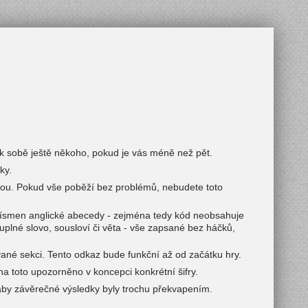
o k sobě ještě někoho, pokud je vás méně než pět.
ky.
rou. Pokud vše poběží bez problémů, nebudete toto
písmen anglické abecedy - zejména tedy kód neobsahuje
uplné slovo, sousloví či věta - vše zapsané bez háčků,
né sekci. Tento odkaz bude funkční až od začátku hry.
a toto upozorněno v koncepci konkrétní šifry.
 aby závěrečné výsledky byly trochu překvapením.