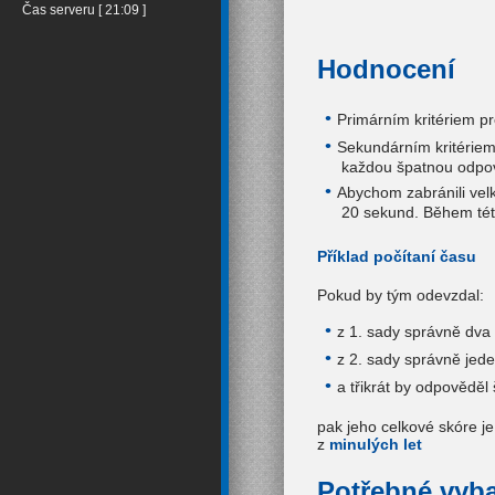
Čas serveru [ 21:09 ]
Hodnocení
Primárním kritériem p
Sekundárním kritériem
každou špatnou odpov
Abychom zabránili vel
20 sekund. Během tét
Příklad počítaní času
Pokud by tým odevzdal:
z 1. sady správně dva 
z 2. sady správně jede
a třikrát by odpověděl
pak jeho celkové skóre j
z
minulých let
Potřebné vyb