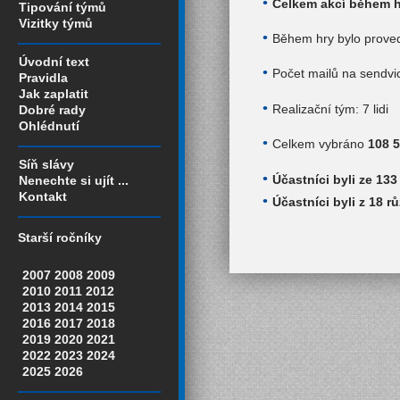
Celkem akcí během h
Tipování týmů
Vizitky týmů
Během hry bylo prove
Úvodní text
Počet mailů na sendvi
Pravidla
Jak zaplatit
Realizační tým: 7 lidi
Dobré rady
Ohlédnutí
Celkem vybráno
108 
Síň slávy
Účastníci byli ze 13
Nenechte si ujít ...
Kontakt
Účastníci byli z 18 r
Starší ročníky
2007
2008
2009
2010
2011
2012
2013
2014
2015
2016
2017
2018
2019
2020
2021
2022
2023
2024
2025
2026