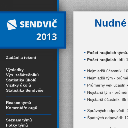
Nudné 
2013
Počet hrajících týmů
Zadání a řešení
Počet hrajících lidí: 
Výsledky
Nejmladší účastník: 10
Výs. začátečníků
Nejmladší tým - průměr
Statistika úkolů
Průměrný věk účastník
Vizitky úkolů
Statistika Sendviče
Nejstarší tým - průměr:
Nejstarší účastník: 85 
Reakce týmů
Komentáře orgů
Správných odpovědí: 
Špatných odpovědí: 1
Seznam týmů
Fotky týmů