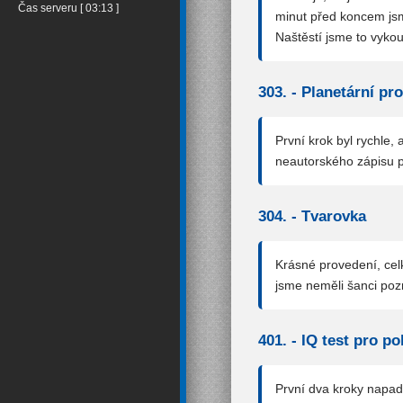
Čas serveru [ 03:13 ]
minut před koncem jsme
Naštěstí jsme to vykouk
303. -
Planetární pr
První krok byl rychle, 
neautorského zápisu p
304. -
Tvarovka
Krásné provedení, celk
jsme neměli šanci pozn
401. -
IQ test pro po
První dva kroky napadly