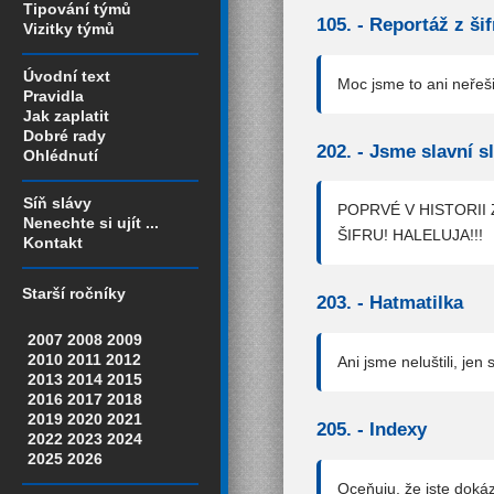
Tipování týmů
105. -
Reportáž z ši
Vizitky týmů
Úvodní text
Moc jsme to ani neřeši
Pravidla
Jak zaplatit
Dobré rady
202. -
Jsme slavní s
Ohlédnutí
Síň slávy
POPRVÉ V HISTORII
Nenechte si ujít ...
ŠIFRU! HALELUJA!!!
Kontakt
Starší ročníky
203. -
Hatmatilka
2007
2008
2009
2010
2011
2012
Ani jsme neluštili, jen
2013
2014
2015
2016
2017
2018
2019
2020
2021
205. -
Indexy
2022
2023
2024
2025
2026
Oceňuju, že jste dokáz