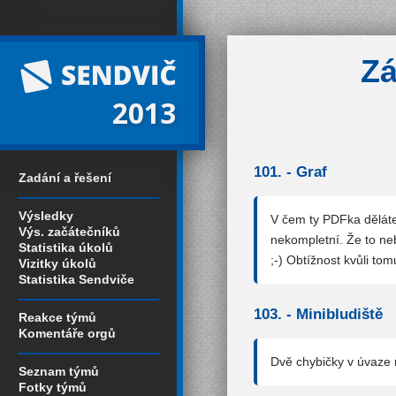
Zá
2013
101. -
Graf
Zadání a řešení
Výsledky
V čem ty PDFka děláte
Výs. začátečníků
nekompletní. Že to neb
Statistika úkolů
;-) Obtížnost kvůli to
Vizitky úkolů
Statistika Sendviče
103. -
Minibludiště
Reakce týmů
Komentáře orgů
Dvě chybičky v úvaze 
Seznam týmů
Fotky týmů