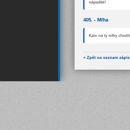
nápadité!
405. -
Mlha
Kam na ty mlhy chodít
« Zpět na seznam zápi