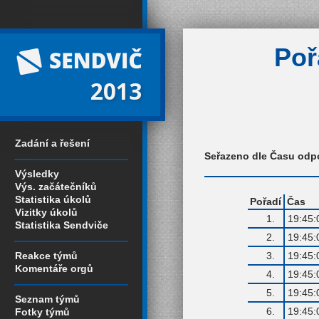
Poř
2013
Zadání a řešení
Seřazeno dle Času odp
Výsledky
Výs. začátečníků
Statistika úkolů
Pořadí
Čas
Vizitky úkolů
1.
19:45:
Statistika Sendviče
2.
19:45:
Reakce týmů
3.
19:45:
Komentáře orgů
4.
19:45:
5.
19:45:
Seznam týmů
6.
19:45:
Fotky týmů