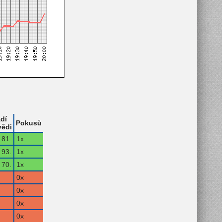
dí
Pokusů
ědi
81.
1x
93.
1x
70.
1x
0x
0x
0x
0x