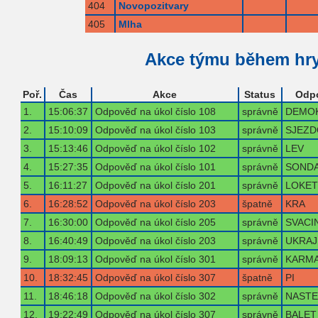
404
Novopozitvary
405
Mlha
Akce týmu během hr
Poř.
Čas
Akce
Status
Odp
1.
15:06:37
Odpověď na úkol číslo 108
správně
DEMOK
2.
15:10:09
Odpověď na úkol číslo 103
správně
SJEZD
3.
15:13:46
Odpověď na úkol číslo 102
správně
LEV
4.
15:27:35
Odpověď na úkol číslo 101
správně
SOND
5.
16:11:27
Odpověď na úkol číslo 201
správně
LOKET
6.
16:28:52
Odpověď na úkol číslo 203
špatně
KRA
7.
16:30:00
Odpověď na úkol číslo 205
správně
SVACI
8.
16:40:49
Odpověď na úkol číslo 203
správně
UKRAJ
9.
18:09:13
Odpověď na úkol číslo 301
správně
KARM
10.
18:32:45
Odpověď na úkol číslo 307
špatně
PI
11.
18:46:18
Odpověď na úkol číslo 302
správně
NASTE
12.
19:22:49
Odpověď na úkol číslo 307
správně
BALET