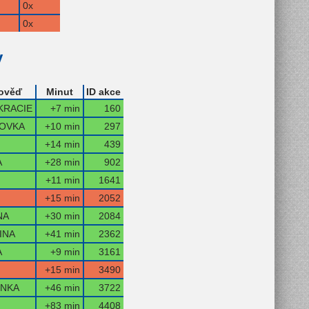
0x
0x
y
ověď
Minut
ID akce
RACIE
+7 min
160
OVKA
+10 min
297
+14 min
439
A
+28 min
902
+11 min
1641
+15 min
2052
NA
+30 min
2084
INA
+41 min
2362
A
+9 min
3161
+15 min
3490
NKA
+46 min
3722
+83 min
4408