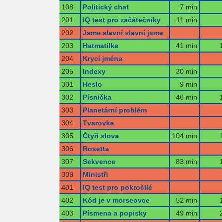
108
Politický chat
7 min
201
IQ test pro začátečníky
11 min
202
Jsme slavní slavní jsme
203
Hatmatilka
41 min
204
Krycí jména
205
Indexy
30 min
301
Heslo
9 min
302
Písnička
46 min
303
Planetární problém
304
Tvarovka
305
Čtyři slova
104 min
306
Rosetta
307
Sekvence
83 min
308
Ministři
401
IQ test pro pokročilé
402
Kód je v morseovce
52 min
403
Písmena a popisky
49 min