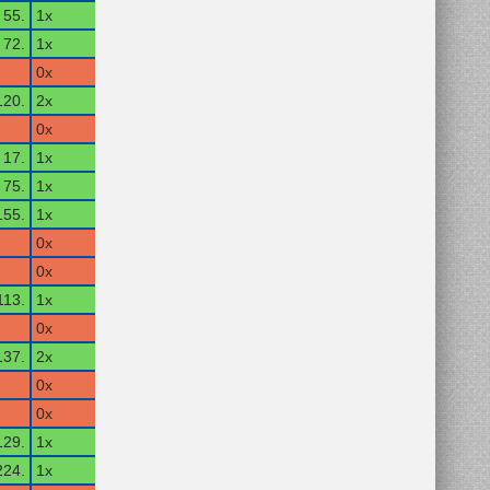
55.
1x
72.
1x
0x
120.
2x
0x
17.
1x
75.
1x
155.
1x
0x
0x
113.
1x
0x
137.
2x
0x
0x
129.
1x
224.
1x