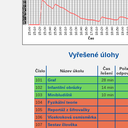
Vyřešené úlohy
Čas
Pořa
Číslo
Název úkolu
řešení
odpov
101
Graf
28 min
102
Infantilní obrázky
14 min
103
Minibludiště
10 min
104
Fyzikální teorie
105
Reportáž z šifrovačky
106
Vícekroková osmisměrka
107
Sestav člověka