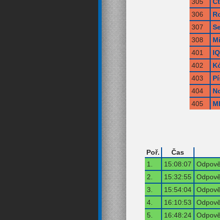
305
Čt
306
R
307
S
308
Mi
401
IQ
402
Kó
403
P
404
N
405
M
Poř.
Čas
1.
15:08:07
Odpověď
2.
15:32:55
Odpověď
3.
15:54:04
Odpověď
4.
16:10:53
Odpověď
5.
16:48:24
Odpověď