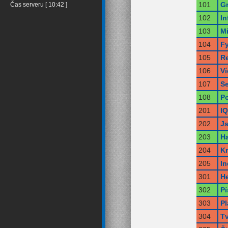
101
Gr
Čas serveru [ 10:42 ]
102
In
103
Mi
104
Fy
105
Re
106
V
107
Se
108
Po
201
IQ
202
Js
203
Ha
204
Kr
205
I
301
H
302
Pí
303
Pl
304
T