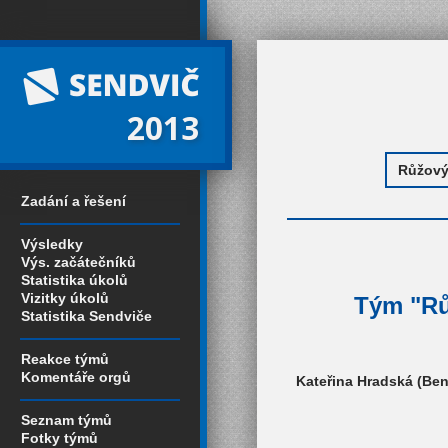
2013
Zadání a řešení
Výsledky
Výs. začátečníků
Statistika úkolů
Vizitky úkolů
Tým "Růž
Statistika Sendviče
Reakce týmů
Komentáře orgů
Kateřina Hradská (Ben
Seznam týmů
Fotky týmů