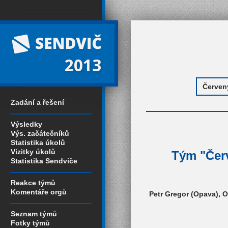
2013
Zadání a řešení
Výsledky
Výs. začátečníků
Statistika úkolů
Vizitky úkolů
Tým "Červ
Statistika Sendviče
Reakce týmů
Komentáře orgů
Petr Gregor (Opava), O
Seznam týmů
Fotky týmů