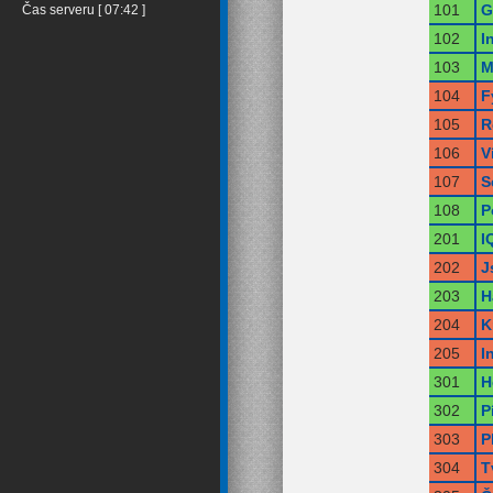
101
G
Čas serveru [ 07:42 ]
102
I
103
M
104
F
105
R
106
V
107
S
108
P
201
I
202
J
203
H
204
K
205
I
301
H
302
P
303
P
304
T