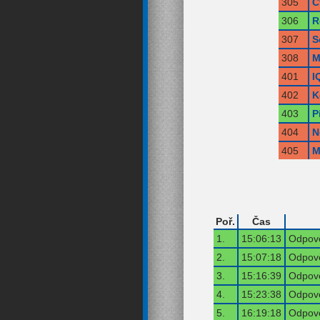
305
Č
306
R
307
S
308
M
401
I
402
K
403
P
404
N
405
M
Poř.
Čas
1.
15:06:13
Odpově
2.
15:07:18
Odpově
3.
15:16:39
Odpově
4.
15:23:38
Odpově
5.
16:19:18
Odpově