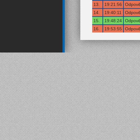
13.
19:21:56
Odpověď
14.
19:40:11
Odpověď
15.
19:48:24
Odpověď
16.
19:53:55
Odpověď