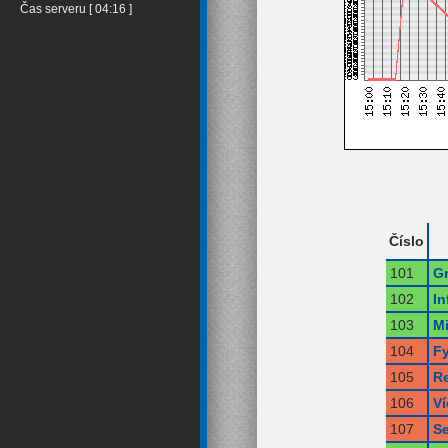
Čas serveru [ 04:16 ]
Číslo
101
Gr
102
In
103
Mi
104
Fy
105
Re
106
V
107
Se