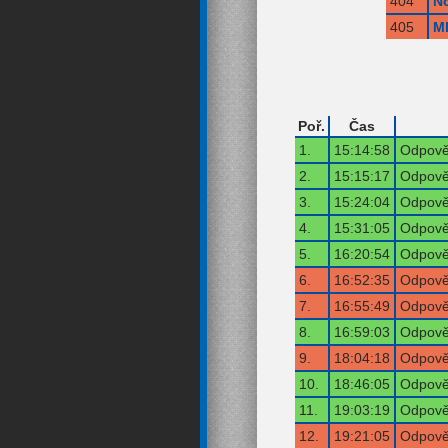
404
N
405
M
Poř.
Čas
1.
15:14:58
Odpověď
2.
15:15:17
Odpověď
3.
15:24:04
Odpověď
4.
15:31:05
Odpověď
5.
16:20:54
Odpověď
6.
16:52:35
Odpověď
7.
16:55:49
Odpověď
8.
16:59:03
Odpověď
9.
18:04:18
Odpověď
10.
18:46:05
Odpověď
11.
19:03:19
Odpověď
12.
19:21:05
Odpověď