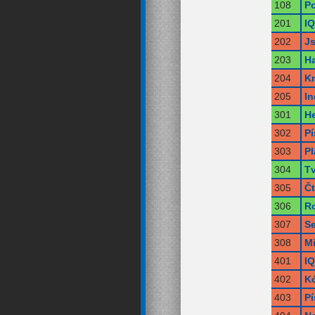
108
Po
201
IQ
202
Js
203
Ha
204
Kr
205
I
301
H
302
Pí
303
Pl
304
T
305
Čt
306
R
307
S
308
Mi
401
IQ
402
Kó
403
P