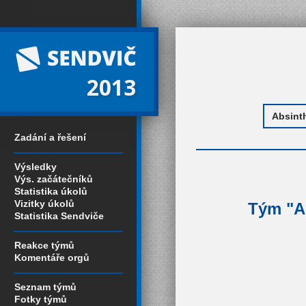
2013
Zadání a řešení
Výsledky
Výs. začátečníků
Statistika úkolů
Vizitky úkolů
Tým "Ab
Statistika Sendviče
Reakce týmů
Komentáře orgů
Seznam týmů
Fotky týmů