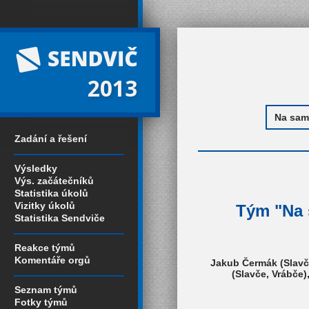
2013
Zadání a řešení
Výsledky
Výs. začátečníků
Statistika úkolů
Vizitky úkolů
Tým "Na s
Statistika Sendviče
Reakce týmů
Komentáře orgů
Jakub Čermák (Slavč
(Slavče, Vrábče)
Seznam týmů
Fotky týmů