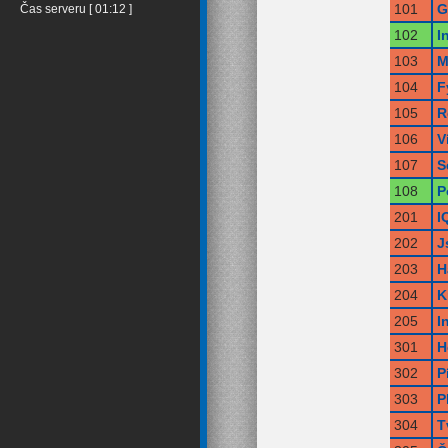
101
G
Čas serveru [ 01:12 ]
102
I
103
M
104
F
105
R
106
V
107
S
108
P
201
I
202
J
203
H
204
K
205
I
301
H
302
P
303
P
304
T