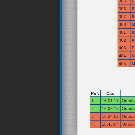
305
Č
306
R
307
S
308
M
401
I
402
K
403
P
404
N
405
M
Poř.
Čas
1.
16:01:17
Odpově
2.
16:09:13
Odpově
3.
16:34:07
Odpově
4.
18:45:04
Odpově