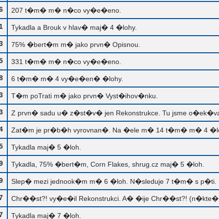
6
207 t�m� m� n�co vy�e�eno.
1
Tykadla a Brouk v hlav� maj� 4 �lohy.
3
75% �bert�m m� jako prvn� Opisnou.
5
331 t�m� m� n�co vy�e�eno.
8
6 t�m� m� 4 vy�e�en� �lohy.
3
T�m poTrati m� jako prvn� Vyst�ihov�nku.
3
Z prvn� sadu u� z�st�v� jen Rekonstrukce. Tu jsme o�ek�
4
Zat�m je pr�b�h vyrovnan�. Na �ele m� 14 t�m� m� 4 �l
5
Tykadla maj� 5 �loh.
9
Tykadla, 75% �bert�m, Corn Flakes, shrug.cz maj� 5 �loh.
9
Slep� mezi jednook�m m� 6 �loh. N�sleduje 7 t�m� s p�ti.
7
Chr��st?! vy�e�il Rekonstrukci. A� �ije Chr��st?! (n�kte�
7
Tykadla maj� 7 �loh.