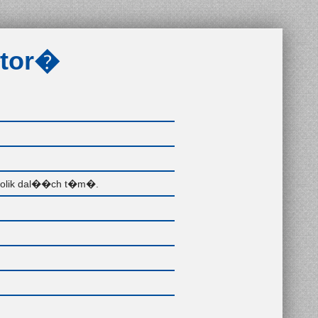
�tor�
kolik dal��ch t�m�.