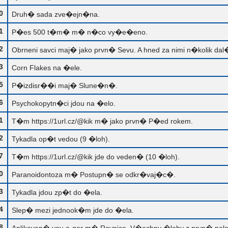
0
Druh� sada zve�ejn�na.
1
P�es 500 t�m� m� n�co vy�e�eno.
2
Obrneni savci maj� jako prvn� Sevu. A hned za nimi n�kolik dal
3
Corn Flakes na �ele.
5
P�izdisr��i maj� Slune�n�.
6
Psychokopytn�ci jdou na �elo.
1
T�m https://1url.cz/@kik m� jako prvn� P�ed rokem.
2
Tykadla op�t vedou (9 �loh).
7
T�m https://1url.cz/@kik jde do veden� (10 �loh).
0
Paranoidontoza m� Postupn� se odkr�vaj�c�.
3
Tykadla jdou zp�t do �ela.
4
Slep� mezi jednook�m jde do �ela.
8