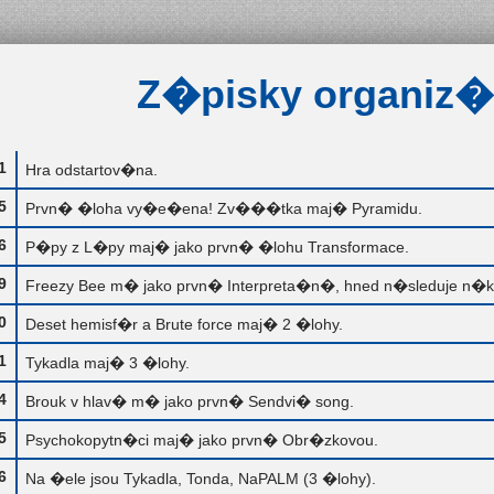
Z�pisky organiz
1
Hra odstartov�na.
5
Prvn� �loha vy�e�ena! Zv���tka maj� Pyramidu.
6
P�py z L�py maj� jako prvn� �lohu Transformace.
9
Freezy Bee m� jako prvn� Interpreta�n�, hned n�sleduje n�
0
Deset hemisf�r a Brute force maj� 2 �lohy.
1
Tykadla maj� 3 �lohy.
4
Brouk v hlav� m� jako prvn� Sendvi� song.
5
Psychokopytn�ci maj� jako prvn� Obr�zkovou.
6
Na �ele jsou Tykadla, Tonda, NaPALM (3 �lohy).