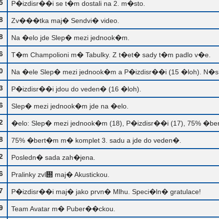
5
P�izdisr��i se t�m dostali na 2. m�sto.
8
Zv���tka maj� Sendvi� video.
8
Na �elo jde Slep� mezi jednook�m.
6
T�m Champolioni m� Tabulky. Z t�et� sady t�m padlo v�e.
0
Na �ele Slep� mezi jednook�m a P�izdisr��i (15 �loh). N�sl
3
P�izdisr��i jdou do veden� (16 �loh).
6
Slep� mezi jednook�m jde na �elo.
2
�elo: Slep� mezi jednook�m (18), P�izdisr��i (17), 75% �ber
8
75% �bert�m m� komplet 3. sadu a jde do veden�.
2
Posledn� sada zah�jena.
6
Pralinky zvl᚝ maj� Akustickou.
7
P�izdisr��i maj� jako prvn� Mlhu. Speci�ln� gratulace!
9
Team Avatar m� Puber��ckou.