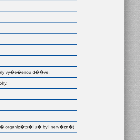
valy vy�e�enou d��ve.
ohy.
� organiz�to�i u� byli nerv�zn�)