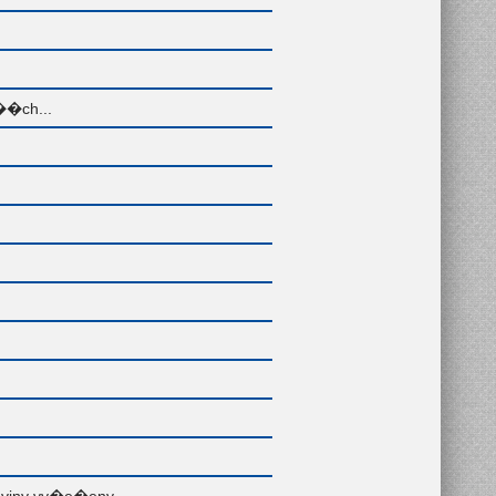
��ch...