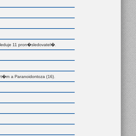
eduje 11 pron�sledovatel�.
t�m a Paranoidontoza (16).