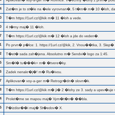
Aplikovan� voy-a-ger m� Rovnice. V�echny �lohy z prvn� pol
4
Zat�m je to st�le na �ele vyrovnan�, 5 t�m� m� 10 �loh, d
0
T�m https://1url.cz/@kik m� 11 �loh a vede.
0
4 t�my maj� 11 �loh.
7
T�m https://1url.cz/@kik m� 12 �loh a jde do veden�.
1
Po prvn� p�lce: 1. https://1url.cz/@kik, 2. Vnou��tka, 3. Slep
2
T�et� sada zah�jena. Absolutno m� Sendvi� logo za 1:45.
5
Sm�l� tu���k+ m� �tvere�ky.
6
Zadek nenakr�j�! m� Ru�ivou.
7
Aplikovan� voy-a-ger m� Retrogr�dn� slovn�k.
8
T�m https://1url.cz/@kik m� ji� 2 �lohy ze 3. sady a upev�uje
4
Prolet�me se mapou maj� Vym�t�n� ��bla.
5
P�izdisr��i maj� St�edov� X.