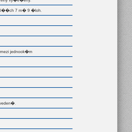
oviny vy�e�eny.
al��ch 7 m� 9 �loh.
� mezi jednook�m
 veden�.