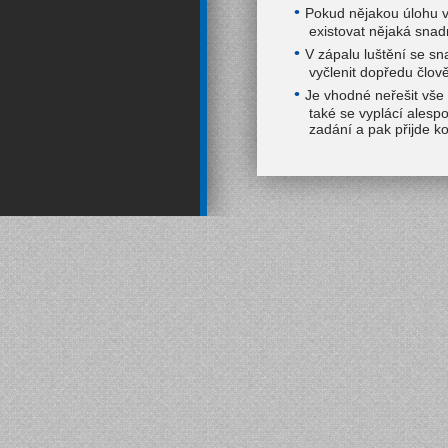
Pokud nějakou úlohu v
existovat nějaká snad
V zápalu luštění se s
vyčlenit dopředu člově
Je vhodné neřešit vše 
také se vyplácí alesp
zadání a pak přijde ko