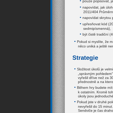
pouze popisovat, j
napovídat, jak úloh
2011/404 Průměrná
napovídat skrytou 
upřesňovat kód (20
sedmipísmenná),
být čistě tradiční (
Pokud si myslíte, že 
něco uniká a ještě n
Strategie
Složitost úkolů je velm
„správným pohledem“ z
vyřešil dříve než za 3
přednostně a na ktero
Během hry budete mít s
k ostatním. Kromě toh
úkoly jsou jednoduché
Pokud jste v druhé pol
nevyřešil do 15 minut.
Sendviče je čas drah