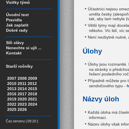
Vizitky týmů
Účastníci nejsou omez
uměla česky (alespoň 
Úvodní text
tak, aby tam nebyla ž
Pravidla
Jak zaplatit
Větší týmy mají docela
Dobré rady
někoho. Víc lidí, víc s
Není nezbytně nutné, a
Síň slávy
Nenechte si ujít ...
Úlohy
Kontakt
Úlohy jsou rozmanité. 
Starší ročníky
na stránky o předchozíc
řešení posledního roč
2007
2008
2009
Případně můžete pro tr
2010
2011
2012
sendvičového typu -
h
2013
2014
2015
2016
2017
2018
Názvy úloh
2019
2020
2021
2022
2023
2024
2025
2026
Každá úloha má číselný
informaci.
Čas serveru [ 09:20 ]
Název úlohy však info