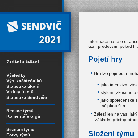
2021
Informace na této stránc
užít, především pokud hr
Pojetí hry
Zadání a řešení
Hru lze pojmout mnoha
Výsledky
Výs. začátečníků
jako intenzivní záv
Statistika úkolů
Vizitky úkolů
stylem „zkusíme a 
Statistika Sendviče
jako společenské s
nějakou šifru.
Reakce týmů
Záleží jen na vás, jak
Komentáře orgů
základní přístup pře
Seznam týmů
Složení týmu
Fotky týmů