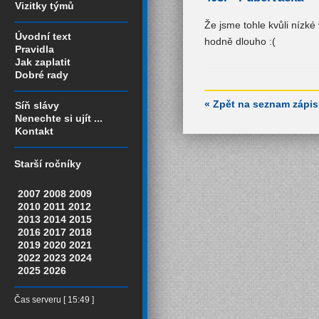
Vizitky týmů
Že jsme tohle kvůli nízké 
Úvodní text
hodně dlouho :(
Pravidla
Jak zaplatit
Dobré rady
« Zpět na seznam zápi
Síň slávy
Nenechte si ujít ...
Kontakt
Starší ročníky
2007
2008
2009
2010
2011
2012
2013
2014
2015
2016
2017
2018
2019
2020
2021
2022
2023
2024
2025
2026
Čas serveru [ 15:49 ]