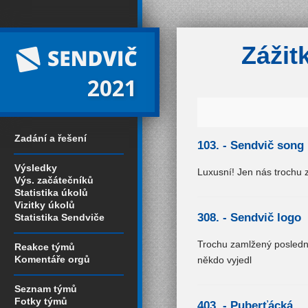
Zážit
2021
Zadání a řešení
103. -
Sendvič song
Výsledky
Luxusní! Jen nás trochu z
Výs. začátečníků
Statistika úkolů
Vizitky úkolů
308. -
Sendvič logo
Statistika Sendviče
Trochu zamlžený poslední 
Reakce týmů
Komentáře orgů
někdo vyjedl
Seznam týmů
Fotky týmů
403. -
Puberťácká