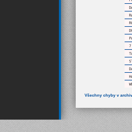
D
R
R
D
P
7
T
S
D
H
W
Všechny chyby v archi