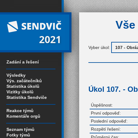
Vše 
2021
Vyber úkol:
Zadání a řešení
Výsledky
Výs. začátečníků
Statistika úkolů
Úkol 107. - O
Vizitky úkolů
Statistika Sendviče
Úspěšnost:
Reakce týmů
První odpověď:
Komentáře orgů
Poslední odpověď:
Rozpětí řešení:
Seznam týmů
Fotky týmů
Průměrný čas: