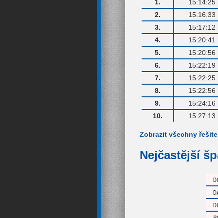
1.
15:14:25
2.
15:16:33
3.
15:17:12
4.
15:20:41
5.
15:20:56
6.
15:22:19
7.
15:22:25
8.
15:22:56
9.
15:24:16
10.
15:27:13
Zobrazit všechny řešite
Nejčastější š
D
D
D
P