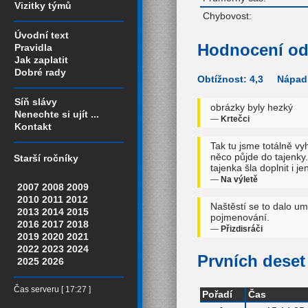
Vizitky týmů
Chybovost:
Úvodní text
Hodnocení od
Pravidla
Jak zaplatit
Dobré rady
Obtížnost: 4,3 Nápadi
Síň slávy
obrázky byly hezký
Nenechte si ujít ...
—
Krtečci
Kontakt
Tak tu jsme totálně vyh
něco půjde do tajenky
Starší ročníky
tajenka šla doplnit i je
—
Na výletě
2007
2008
2009
2010
2011
2012
Naštěstí se to dalo um
2013
2014
2015
pojmenování.
2016
2017
2018
—
Přizdisráči
2019
2020
2021
2022
2023
2024
Prvních deset 
2025
2026
Čas serveru [ 17:27 ]
Pořadí
Čas