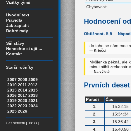
Vizitky týmů
Chybovost:
Úvodní text
Hodnocení od
Pravidla
Jak zaplatit
Dobré rady
Obtížnost: 5,5 Nápadi
Síň slávy
do toho se nám moc n
Nenechte si ujít ...
—
Krtečci
Kontakt
Myšlenka pěkná, ale k
minut stihli zrekonstr
Starší ročníky
—
Na výletě
2007
2008
2009
Prvních deset 
2010
2011
2012
2013
2014
2015
2016
2017
2018
Pořadí
Čas
2019
2020
2021
2022
2023
2024
1.
15:32:15
2025
2026
2.
15:34:34
3.
15:36:42
Čas serveru [ 08:33 ]
4.
15:40:50