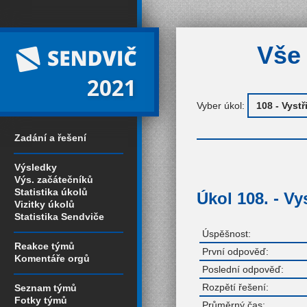
Vše 
2021
Vyber úkol:
Zadání a řešení
Výsledky
Výs. začátečníků
Statistika úkolů
Úkol 108. - V
Vizitky úkolů
Statistika Sendviče
Úspěšnost:
Reakce týmů
První odpověď:
Komentáře orgů
Poslední odpověď:
Rozpětí řešení:
Seznam týmů
Fotky týmů
Průměrný čas: