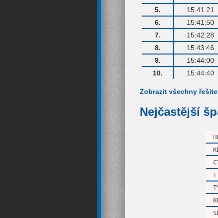
5.
15:41:21
6.
15:41:50
7.
15:42:28
8.
15:43:46
9.
15:44:00
10.
15:44:40
Zobrazit všechny řešite
Nejčastější š
H
K
C
T
T
K
S