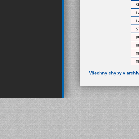
S
L
L
S
D
H
M
M
Všechny chyby v archi