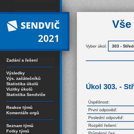
Vše 
2021
Vyber úkol:
Zadání a řešení
Výsledky
Výs. začátečníků
Statistika úkolů
Úkol 303. - St
Vizitky úkolů
Statistika Sendviče
Úspěšnost:
Reakce týmů
První odpověď:
Komentáře orgů
Poslední odpověď:
Rozpětí řešení:
Seznam týmů
Fotky týmů
Průměrný čas: