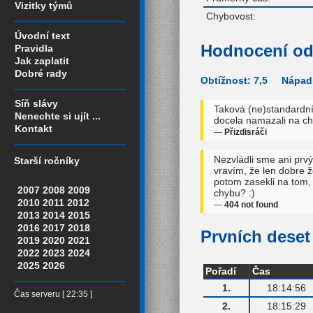
Vizitky týmů
Chybovost:
Úvodní text
Hodnocení od
Pravidla
Jak zaplatit
Dobré rady
Obtížnost: 7,5 Nápadi
Síň slávy
Taková (ne)standardní
Nenechte si ujít ...
docela namazali na ch
Kontakt
—
Přizdisráči
Nezvládli sme ani prvý
Starší ročníky
vravím, že len dobre 
potom zasekli na tom,
2007
2008
2009
chybu? :)
2010
2011
2012
—
404 not found
2013
2014
2015
2016
2017
2018
Prvních deset 
2019
2020
2021
2022
2023
2024
2025
2026
Pořadí
Čas
1.
18:14:56
Čas serveru [ 22:35 ]
2.
18:15:29