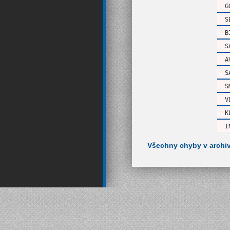
G
S
B
S
A
S
S
V
K
I
Všechny chyby v archi