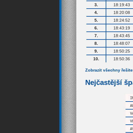
3.
18:19:43
4.
18:20:08
5.
18:24:52
6.
18:43:19
7.
18:43:45
8.
18:48:07
9.
18:50:25
10.
18:50:36
Zobrazit všechny řešite
Nejčastější š
I
A
V
V
A