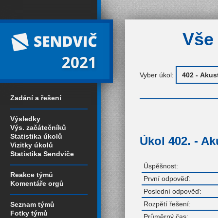
Vše 
2021
Vyber úkol:
Zadání a řešení
Výsledky
Výs. začátečníků
Statistika úkolů
Úkol 402. - Ak
Vizitky úkolů
Statistika Sendviče
Úspěšnost:
Reakce týmů
První odpověď:
Komentáře orgů
Poslední odpověď:
Rozpětí řešení:
Seznam týmů
Fotky týmů
Průměrný čas: