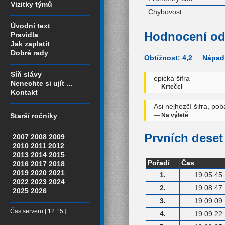
Vizitky týmů
Chybovost:
Úvodní text
Hodnocení od
Pravidla
Jak zaplatit
Dobré rady
Obtížnost: 4,2 Nápadi
Síň slávy
epická šifra
Nenechte si ujít ...
—
Krtečci
Kontakt
Asi nejhezčí šifra, po
—
Na výletě
Starší ročníky
Prvních deset 
2007
2008
2009
2010
2011
2012
2013
2014
2015
Pořadí
Čas
2016
2017
2018
2019
2020
2021
1.
19:05:45
2022
2023
2024
2.
19:08:47
2025
2026
3.
19:09:09
Čas serveru [ 12:15 ]
4.
19:09:22