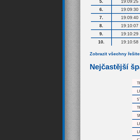
5.
19:09:25
6.
19:09:30
7.
19:09:40
8.
19:10:07
9.
19:10:29
10.
19:10:58
Zobrazit všechny řešite
Nejčastější š
T
L
S
T
S
L
L
C