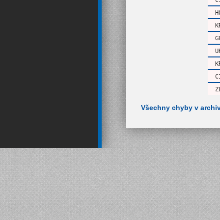
H
K
G
U
K
C
Z
Všechny chyby v archi