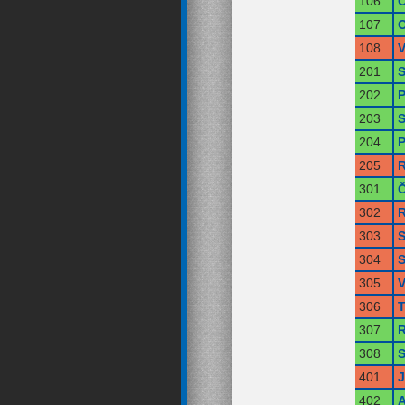
106
O
107
O
108
V
201
S
202
P
203
S
204
P
205
R
301
Č
302
R
303
S
304
S
305
V
306
T
307
R
308
S
401
402
A