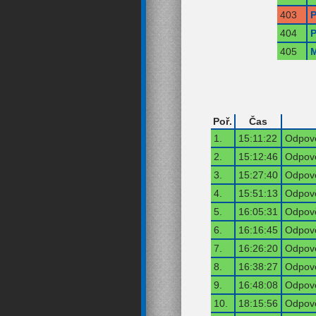
403
P
404
P
405
M
Poř.
Čas
1.
15:11:22
Odpově
2.
15:12:46
Odpově
3.
15:27:40
Odpově
4.
15:51:13
Odpově
5.
16:05:31
Odpově
6.
16:16:45
Odpově
7.
16:26:20
Odpově
8.
16:38:27
Odpově
9.
16:48:08
Odpově
10.
18:15:56
Odpově