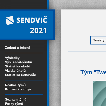
2021
Zadání a řešení
Výsledky
Výs. začátečníků
Statistika úkolů
Vizitky úkolů
Tým "Twee
Statistika Sendviče
Reakce týmů
Komentáře orgů
Seznam týmů
Fotky týmů