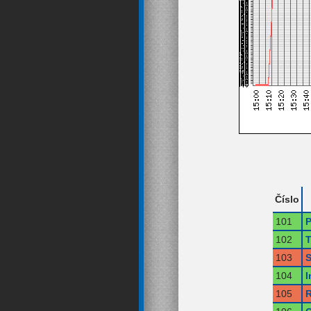
Číslo
101
P
102
T
103
S
104
I
105
R