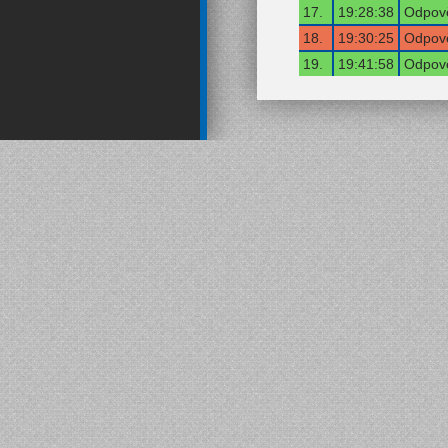
17.
19:28:38
Odpově
18.
19:30:25
Odpově
19.
19:41:58
Odpově