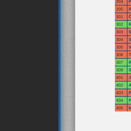
204
P
205
R
301
Č
302
R
303
S
304
S
305
V
306
T
307
R
308
S
401
402
A
403
P
404
P
405
M