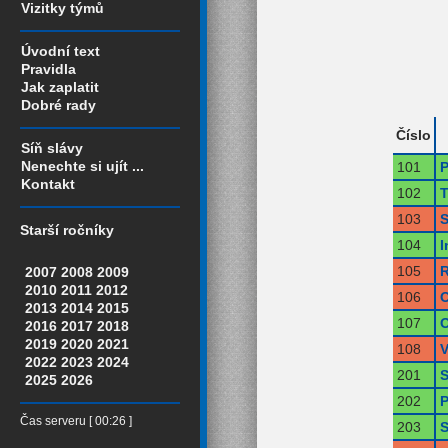
Vizitky týmů
Úvodní text
Pravidla
Jak zaplatit
Dobré rady
Číslo
Síň slávy
Nenechte si ujít ...
101
P
Kontakt
102
T
103
S
Starší ročníky
104
I
105
R
2007
2008
2009
2010
2011
2012
106
O
2013
2014
2015
107
O
2016
2017
2018
2019
2020
2021
108
V
2022
2023
2024
201
S
2025
2026
202
P
Čas serveru [ 00:26 ]
203
S