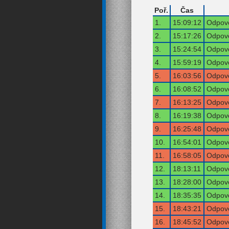
Poř.
Čas
1.
15:09:12
Odpově
2.
15:17:26
Odpově
3.
15:24:54
Odpově
4.
15:59:19
Odpově
5.
16:03:56
Odpově
6.
16:08:52
Odpově
7.
16:13:25
Odpově
8.
16:19:38
Odpově
9.
16:25:48
Odpově
10.
16:54:01
Odpově
11.
16:58:05
Odpově
12.
18:13:11
Odpově
13.
18:28:00
Odpově
14.
18:35:35
Odpově
15.
18:43:21
Odpově
16.
18:45:52
Odpově