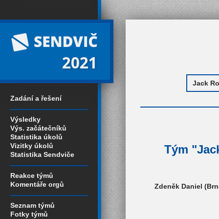
2021
Zadání a řešení
Výsledky
Výs. začátečníků
Statistika úkolů
Vizitky úkolů
Tým "Jack
Statistika Sendviče
Reakce týmů
Komentáře orgů
Zdeněk Daniel (Brno
Seznam týmů
Fotky týmů