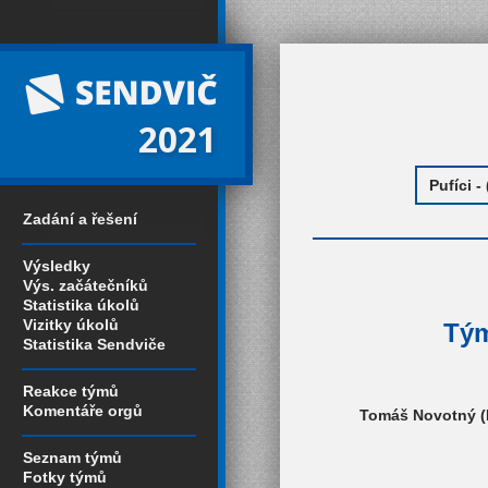
2021
Zadání a řešení
Výsledky
Výs. začátečníků
Statistika úkolů
Vizitky úkolů
Tým
Statistika Sendviče
Reakce týmů
Komentáře orgů
Tomáš Novotný (B
Seznam týmů
Fotky týmů