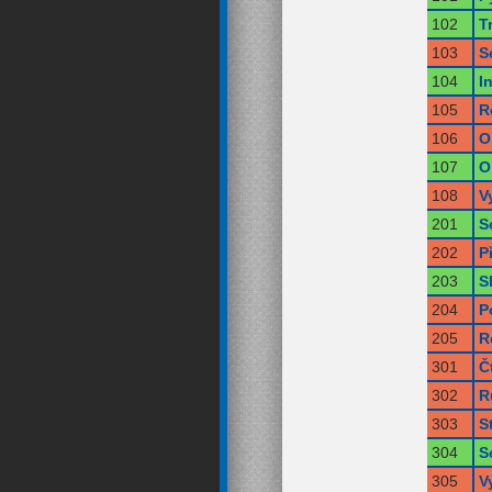
102
T
103
S
104
I
105
R
106
O
107
O
108
V
201
S
202
P
203
S
204
P
205
R
301
Č
302
R
303
S
304
S
305
V