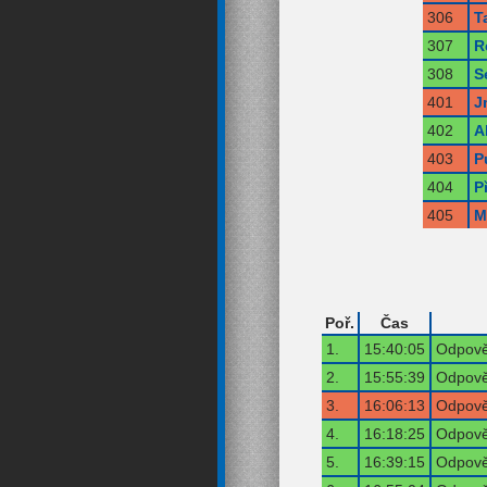
306
T
307
R
308
S
401
J
402
A
403
P
404
P
405
M
Poř.
Čas
1.
15:40:05
Odpově
2.
15:55:39
Odpově
3.
16:06:13
Odpově
4.
16:18:25
Odpově
5.
16:39:15
Odpově